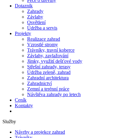
Péče o dřeviny
Dotazník
Zahrady
Závlahy
Osvětlení
Údržba a servis
Projekty
Realizace zahrad
Vzrostlé stromy
Trávníky, travní koberce
Závlahy, zavlažování
Jímky, využití dešťové vody
Střešní zahrady, terasy
Údržba zeleně, zahrad
Zahradní architektura
Zahradnictví
Zemní a terénní práce
Návštěva zahrady po letech
Ceník
Kontakty
Služby
Návrhy a projekce zahrad
Trávníky