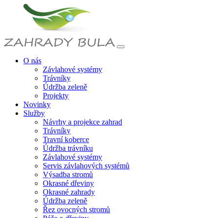
O nás
Závlahové systémy
Trávníky
Údržba zeleně
Projekty
Novinky
Služby
Návrhy a projekce zahrad
Trávníky
Travní koberce
Údržba trávníku
Závlahové systémy
Servis závlahových systémů
Výsadba stromů
Okrasné dřeviny
Okrasné zahrady
Údržba zeleně
Řez ovocných stromů