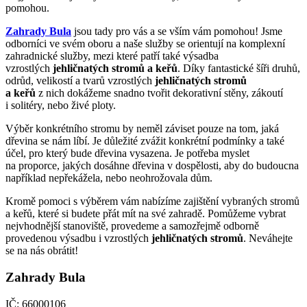
pomohou.
Zahrady Bula
jsou tady pro vás a se vším vám pomohou! Jsme
odborníci ve svém oboru a naše služby se orientují na komplexní
zahradnické služby, mezi které patří také výsadba
vzrostlých
jehličnatých stromů a keřů
. Díky fantastické šíři druhů,
odrůd, velikostí a tvarů vzrostlých
jehličnatých stromů
a keřů
z nich dokážeme snadno tvořit dekorativní stěny, zákoutí
i solitéry, nebo živé ploty.
Výběr konkrétního stromu by neměl záviset pouze na tom, jaká
dřevina se nám líbí. Je důležité zvážit konkrétní podmínky a také
účel, pro který bude dřevina vysazena. Je potřeba myslet
na proporce, jakých dosáhne dřevina v dospělosti, aby do budoucna
například nepřekážela, nebo neohrožovala dům.
Kromě pomoci s výběrem vám nabízíme zajištění vybraných stromů
a keřů, které si budete přát mít na své zahradě. Pomůžeme vybrat
nejvhodnější stanoviště, provedeme a samozřejmě odborně
provedenou výsadbu i vzrostlých
jehličnatých stromů
. Neváhejte
se na nás obrátit!
Zahrady Bula
IČ: 66000106