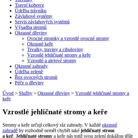
Travní koberce
Údržba trávníku
Závlahové systémy
Servis závlahových systémů
Výsadba stromů
Okrasné dřeviny
Ovocné stromky a vzrostlé ovocné stromy
Okrasné keře
Trvalky, traviny a cibuloviny
Vzrostlé jehličnaté stromy a keře
Vzrostlé a alejové stromy
Okrasné zahrady
Údržba zeleně
Řez ovocných stromů
Péče o dřeviny
Úvod
>
Služby
>
Okrasné dřeviny
>
Vzrostlé jehličnaté stromy a
keře
Vzrostlé jehličnaté stromy a keře
Stromy a keře určují celkový ráz zahrady. V každé
okrasné
zahradě
by rozhodně neměl chybět také
jehličnatý strom
a keř
.
Jehličnaté stromy
a keře nás totiž svou zelení dokážou těšit