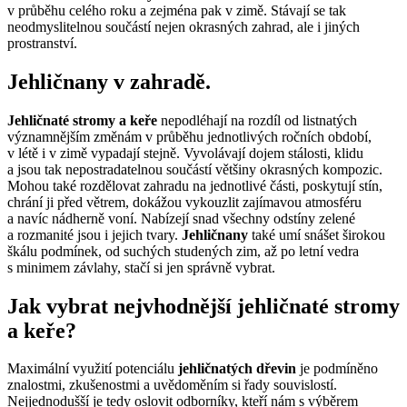
v průběhu celého roku a zejména pak v zimě. Stávají se tak
neodmyslitelnou součástí nejen okrasných zahrad, ale i jiných
prostranství.
Jehličnany v zahradě.
Jehličnaté stromy a keře
nepodléhají na rozdíl od listnatých
významnějším změnám v průběhu jednotlivých ročních období,
v létě i v zimě vypadají stejně. Vyvolávají dojem stálosti, klidu
a jsou tak nepostradatelnou součástí většiny okrasných kompozic.
Mohou také rozdělovat zahradu na jednotlivé části, poskytují stín,
chrání ji před větrem, dokážou vykouzlit zajímavou atmosféru
a navíc nádherně voní. Nabízejí snad všechny odstíny zelené
a rozmanité jsou i jejich tvary.
Jehličnany
také umí snášet širokou
škálu podmínek, od suchých studených zim, až po letní vedra
s minimem závlahy, stačí si jen správně vybrat.
Jak vybrat nejvhodnější jehličnaté stromy
a keře?
Maximální využití potenciálu
jehličnatých dřevin
je podmíněno
znalostmi, zkušenostmi a uvědoměním si řady souvislostí.
Nejjednodušší je tedy oslovit odborníky, kteří nám s výběrem