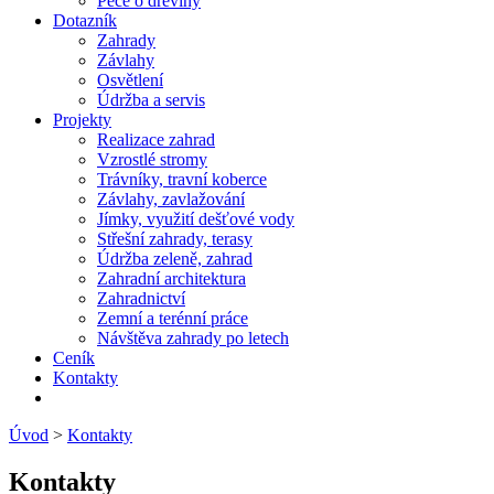
Péče o dřeviny
Dotazník
Zahrady
Závlahy
Osvětlení
Údržba a servis
Projekty
Realizace zahrad
Vzrostlé stromy
Trávníky, travní koberce
Závlahy, zavlažování
Jímky, využití dešťové vody
Střešní zahrady, terasy
Údržba zeleně, zahrad
Zahradní architektura
Zahradnictví
Zemní a terénní práce
Návštěva zahrady po letech
Ceník
Kontakty
Úvod
>
Kontakty
Kontakty