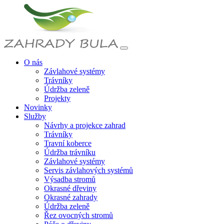
O nás
Závlahové systémy
Trávníky
Údržba zeleně
Projekty
Novinky
Služby
Návrhy a projekce zahrad
Trávníky
Travní koberce
Údržba trávníku
Závlahové systémy
Servis závlahových systémů
Výsadba stromů
Okrasné dřeviny
Okrasné zahrady
Údržba zeleně
Řez ovocných stromů