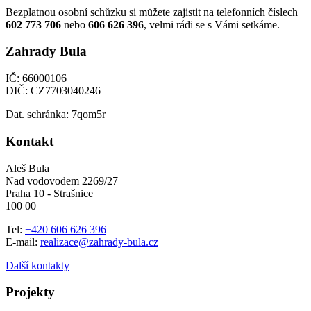
Bezplatnou osobní schůzku si můžete zajistit na telefonních číslech
602 773 706
nebo
606 626 396
, velmi rádi se s Vámi setkáme.
Zahrady Bula
IČ: 66000106
DIČ: CZ7703040246
Dat. schránka: 7qom5r
Kontakt
Aleš Bula
Nad vodovodem 2269/27
Praha 10 - Strašnice
100 00
Tel:
+420 606 626 396
E-mail:
realizace@zahrady-bula.cz
Další kontakty
Projekty