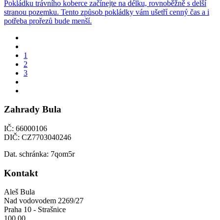
Pokládku trávního koberce začínejte na délku, rovnoběžně s delší
stranou pozemku. Tento způsob pokládky vám ušetří cenný čas a i
potřeba prořezů bude menší.
1
2
3
Zahrady Bula
IČ: 66000106
DIČ: CZ7703040246
Dat. schránka: 7qom5r
Kontakt
Aleš Bula
Nad vodovodem 2269/27
Praha 10 - Strašnice
100 00