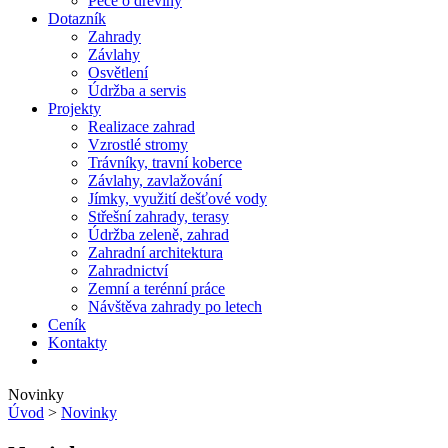
Péče o dřeviny
Dotazník
Zahrady
Závlahy
Osvětlení
Údržba a servis
Projekty
Realizace zahrad
Vzrostlé stromy
Trávníky, travní koberce
Závlahy, zavlažování
Jímky, využití dešťové vody
Střešní zahrady, terasy
Údržba zeleně, zahrad
Zahradní architektura
Zahradnictví
Zemní a terénní práce
Návštěva zahrady po letech
Ceník
Kontakty
Novinky
Úvod
>
Novinky