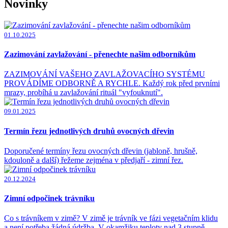
Novinky
01.10.2025
Zazimování zavlažování - přenechte našim odborníkům
ZAZIMOVÁNÍ VAŠEHO ZAVLAŽOVACÍHO SYSTÉMU
PROVÁDÍME ODBORNĚ A RYCHLE. Každý rok před prvními
mrazy, probíhá u zavlažování rituál "vyfouknutí".
09.01.2025
Termín řezu jednotlivých druhů ovocných dřevin
Doporučené termíny řezu ovocných dřevin (jabloně, hrušně,
kdouloně a další) řežeme zejména v předjaří - zimní řez.
20.12.2024
Zimní odpočinek trávníku
Co s trávníkem v zimě? V zimě je trávník ve fázi vegetačním klidu
a není potřeba žádná údržba. V okamžiku teploty nad 3 stupně