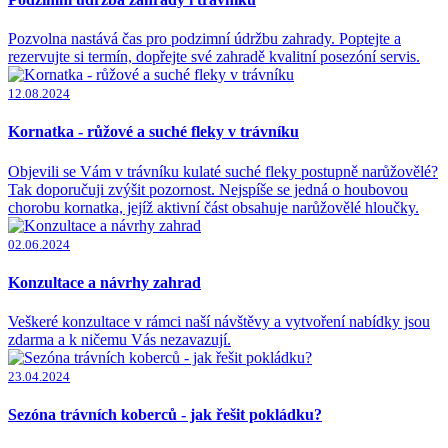
Pozvolna nastává čas pro podzimní údržbu zahrady. Poptejte a
rezervujte si termín, dopřejte své zahradě kvalitní posezóní servis.
12.08.2024
Kornatka - růžové a suché fleky v trávníku
Objevili se Vám v trávníku kulaté suché fleky postupně narůžovělé?
Tak doporučuji zvýšit pozornost. Nejspíše se jedná o houbovou
chorobu kornatka, jejíž aktivní část obsahuje narůžovělé hloučky.
02.06.2024
Konzultace a návrhy zahrad
Veškeré konzultace v rámci naší návštěvy a vytvoření nabídky jsou
zdarma a k ničemu Vás nezavazují.
23.04.2024
Sezóna trávních koberců - jak řešit pokládku?