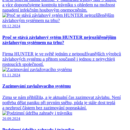
a více doporučujeme kontrolu trávníku s ohledem na možnost
napadení infekčním houbovým onemocněním.
09.12.2024
Proč se stává závlahový sytém HUNTER nejrozšířenějším
závlahovým systémem na trhu?
Firma HUNTER je ve světě jedním z nejpoužívanějších výrobců
závlahových systému a přitom současně i jednou z nejrychleji
rostoucích společností.
01.11.2024
Zazimování zavlažovacího systému
Zima se nám přiblížila, a je aktualní čas zazimovat závlahu. Není
potřeba dělat paniku při prvním sněhu, půda je stále dost teplá
a nezhrozí částem bez zazimování popraskání.
26.09.2024
Podzimní údržba zahrady i trávníku