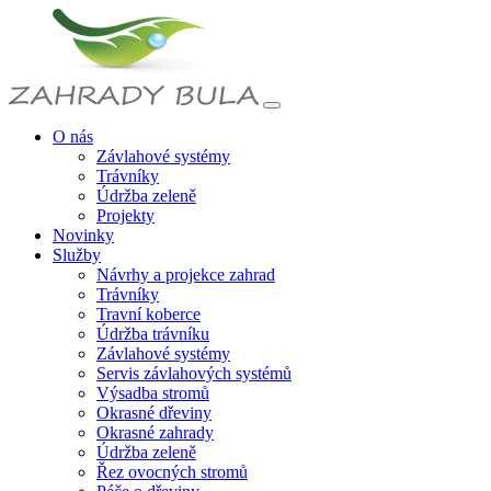
O nás
Závlahové systémy
Trávníky
Údržba zeleně
Projekty
Novinky
Služby
Návrhy a projekce zahrad
Trávníky
Travní koberce
Údržba trávníku
Závlahové systémy
Servis závlahových systémů
Výsadba stromů
Okrasné dřeviny
Okrasné zahrady
Údržba zeleně
Řez ovocných stromů