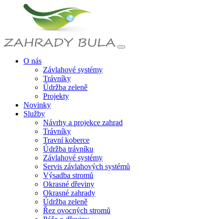
O nás
Závlahové systémy
Trávníky
Údržba zeleně
Projekty
Novinky
Služby
Návrhy a projekce zahrad
Trávníky
Travní koberce
Údržba trávníku
Závlahové systémy
Servis závlahových systémů
Výsadba stromů
Okrasné dřeviny
Okrasné zahrady
Údržba zeleně
Řez ovocných stromů