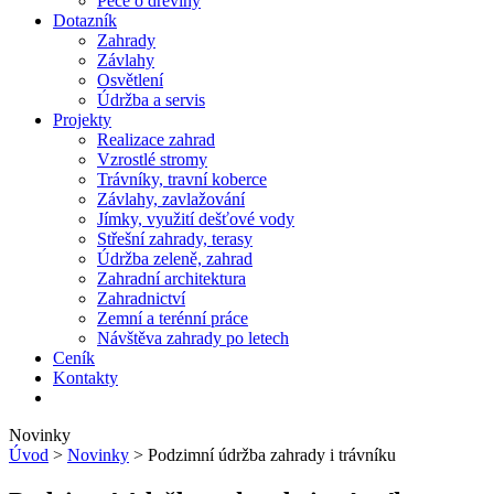
Péče o dřeviny
Dotazník
Zahrady
Závlahy
Osvětlení
Údržba a servis
Projekty
Realizace zahrad
Vzrostlé stromy
Trávníky, travní koberce
Závlahy, zavlažování
Jímky, využití dešťové vody
Střešní zahrady, terasy
Údržba zeleně, zahrad
Zahradní architektura
Zahradnictví
Zemní a terénní práce
Návštěva zahrady po letech
Ceník
Kontakty
Novinky
Úvod
>
Novinky
> Podzimní údržba zahrady i trávníku