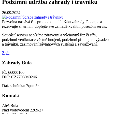
Podzimní údržba zahrady i trávníku
26.09.2024
Pozvolna nastává čas pro podzimní údržbu zahrady. Poptejte a
rezervujte si termín, dopřejte své zahradě kvalitní posezóní servis.
Součástí servisu nabízíme zdravotní a výchovný řez či střh,
podzimní vertikutace včetně hnojení, podzimní přihnojení výsadeb
a trávníků, zazimování závlahových systémů a zavlažování.
Zpět
Zahrady Bula
IČ: 66000106
DIČ: CZ7703040246
Dat. schránka: 7qom5r
Kontakt
Aleš Bula
Nad vodovodem 2269/27