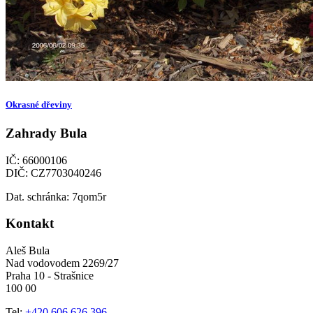
Okrasné dřeviny
Zahrady Bula
IČ: 66000106
DIČ: CZ7703040246
Dat. schránka: 7qom5r
Kontakt
Aleš Bula
Nad vodovodem 2269/27
Praha 10 - Strašnice
100 00
Tel:
+420 606 626 396