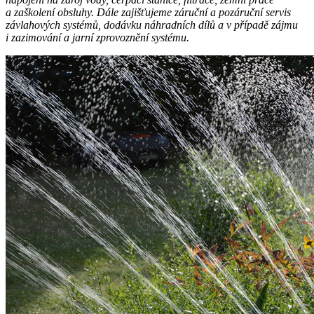
a zaškolení obsluhy. Dále zajišťujeme záruční a pozáruční servis
závlahových systémů, dodávku náhradních dílů a v případě zájmu
i zazimování a jarní zprovoznění systému.