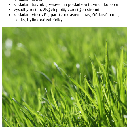
zakládání trávníků, výsevem i pokládkou travních koberců
výsadby rostlin, živých plotů, vzrostlých stromů
zakládání vřesovišť, partií z okrasných trav, štěrkové partie,
skalky, bylinkové zahrádky