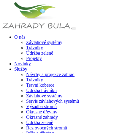
O nás
Závlahové systémy
Trávníky
Údržba zeleně
Projekty
Novinky
Služby
Návrhy a projekce zahrad
Trávníky
Travní koberce
Údržba trávníku
Závlahové systémy
Servis závlahových systémů
Výsadba stromů
Okrasné dřeviny
Okrasné zahrady
Údržba zeleně
Řez ovocných stromů