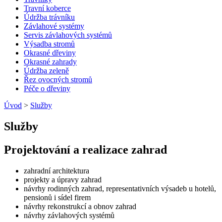
Travní koberce
Údržba trávníku
Závlahové systémy
Servis závlahových systémů
Výsadba stromů
Okrasné dřeviny
Okrasné zahrady
Údržba zeleně
Řez ovocných stromů
Péče o dřeviny
Úvod
>
Služby
Služby
Projektování a realizace zahrad
zahradní architektura
projekty a úpravy zahrad
návrhy rodinných zahrad, representativních výsadeb u hotelů,
pensionů i sídel firem
návrhy rekonstrukcí a obnov zahrad
návrhy závlahových systémů