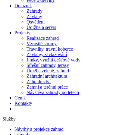
Péče o dřeviny
Dotazník
Zahrady
Závlahy
Osvětlení
Údržba a servis
Projekty
Realizace zahrad
Vzrostlé stromy
Trávníky, travní koberce
Závlahy, zavlažování
Jímky, využití dešťové vody
Střešní zahrady, terasy
Údržba zeleně, zahrad
Zahradní architektura
Zahradnictví
Zemní a terénní práce
Návštěva zahrady po letech
Ceník
Kontakty
Služby
Návrhy a projekce zahrad
Trávníky