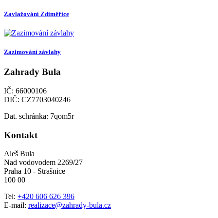
Zavlažování Zdiměřice
Zazimování závlahy
Zahrady Bula
IČ: 66000106
DIČ: CZ7703040246
Dat. schránka: 7qom5r
Kontakt
Aleš Bula
Nad vodovodem 2269/27
Praha 10 - Strašnice
100 00
Tel:
+420 606 626 396
E-mail:
realizace@zahrady-bula.cz