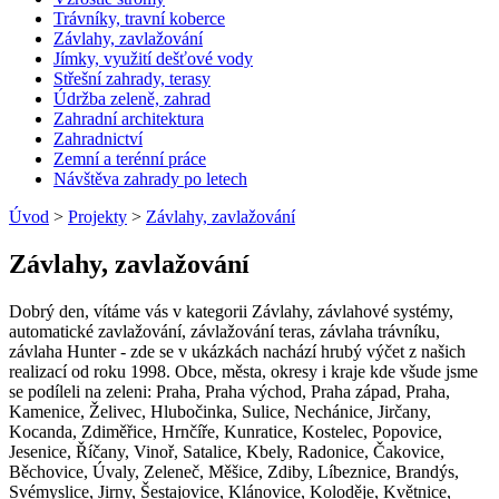
Trávníky, travní koberce
Závlahy, zavlažování
Jímky, využití dešťové vody
Střešní zahrady, terasy
Údržba zeleně, zahrad
Zahradní architektura
Zahradnictví
Zemní a terénní práce
Návštěva zahrady po letech
Úvod
>
Projekty
>
Závlahy, zavlažování
Závlahy, zavlažování
Dobrý den, vítáme vás v kategorii Závlahy, závlahové systémy,
automatické zavlažování, závlažování teras, závlaha trávníku,
závlaha Hunter - zde se v ukázkách nachází hrubý výčet z našich
realizací od roku 1998. Obce, města, okresy i kraje kde všude jsme
se podíleli na zeleni: Praha, Praha východ, Praha západ, Praha,
Kamenice, Želivec, Hlubočinka, Sulice, Nechánice, Jirčany,
Kocanda, Zdiměřice, Hrnčíře, Kunratice, Kostelec, Popovice,
Jesenice, Říčany, Vinoř, Satalice, Kbely, Radonice, Čakovice,
Běchovice, Úvaly, Zeleneč, Měšice, Zdiby, Líbeznice, Brandýs,
Svémyslice, Jirny, Šestajovice, Klánovice, Koloděje, Květnice,