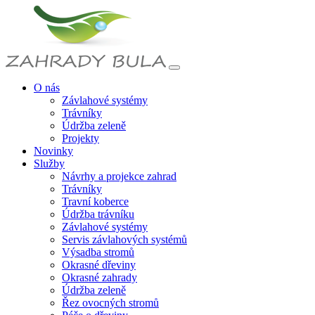
O nás
Závlahové systémy
Trávníky
Údržba zeleně
Projekty
Novinky
Služby
Návrhy a projekce zahrad
Trávníky
Travní koberce
Údržba trávníku
Závlahové systémy
Servis závlahových systémů
Výsadba stromů
Okrasné dřeviny
Okrasné zahrady
Údržba zeleně
Řez ovocných stromů