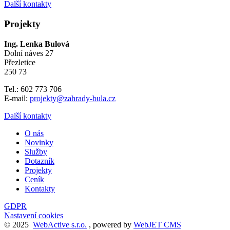
Další kontakty
Projekty
Ing. Lenka Bulová
Dolní náves 27
Přezletice
250 73
Tel.: 602 773 706
E-mail:
projekty@zahrady-bula.cz
Další kontakty
O nás
Novinky
Služby
Dotazník
Projekty
Ceník
Kontakty
GDPR
Nastavení cookies
© 2025
WebActive s.r.o.
, powered by
WebJET CMS