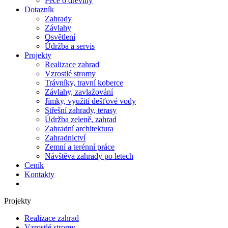
Péče o dřeviny
Dotazník
Zahrady
Závlahy
Osvětlení
Údržba a servis
Projekty
Realizace zahrad
Vzrostlé stromy
Trávníky, travní koberce
Závlahy, zavlažování
Jímky, využití dešťové vody
Střešní zahrady, terasy
Údržba zeleně, zahrad
Zahradní architektura
Zahradnictví
Zemní a terénní práce
Návštěva zahrady po letech
Ceník
Kontakty
Projekty
Realizace zahrad
Vzrostlé stromy