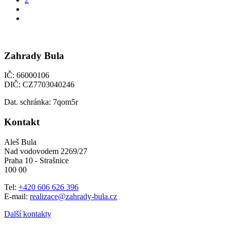
Zahrady Bula
IČ: 66000106
DIČ: CZ7703040246
Dat. schránka: 7qom5r
Kontakt
Aleš Bula
Nad vodovodem 2269/27
Praha 10 - Strašnice
100 00
Tel:
+420 606 626 396
E-mail:
realizace@zahrady-bula.cz
Další kontakty