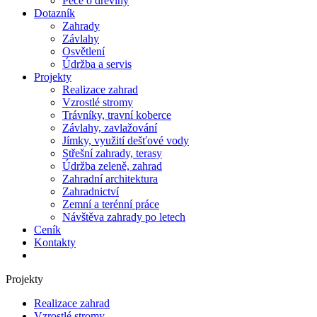
Péče o dřeviny
Dotazník
Zahrady
Závlahy
Osvětlení
Údržba a servis
Projekty
Realizace zahrad
Vzrostlé stromy
Trávníky, travní koberce
Závlahy, zavlažování
Jímky, využití dešťové vody
Střešní zahrady, terasy
Údržba zeleně, zahrad
Zahradní architektura
Zahradnictví
Zemní a terénní práce
Návštěva zahrady po letech
Ceník
Kontakty
Projekty
Realizace zahrad
Vzrostlé stromy