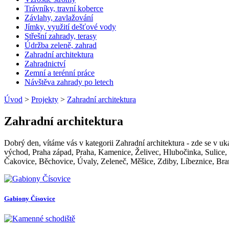
Trávníky, travní koberce
Závlahy, zavlažování
Jímky, využití dešťové vody
Střešní zahrady, terasy
Údržba zeleně, zahrad
Zahradní architektura
Zahradnictví
Zemní a terénní práce
Návštěva zahrady po letech
Úvod
>
Projekty
>
Zahradní architektura
Zahradní architektura
Dobrý den, vítáme vás v kategorii Zahradní architektura - zde se v uk
východ, Praha západ, Praha, Kamenice, Želivec, Hlubočinka, Sulice, 
Čakovice, Běchovice, Úvaly, Zeleneč, Měšice, Zdiby, Líbeznice, Brand
Gabiony Čísovice