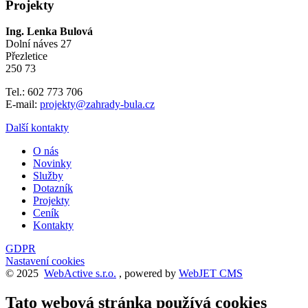
Projekty
Ing. Lenka Bulová
Dolní náves 27
Přezletice
250 73
Tel.: 602 773 706
E-mail:
projekty@zahrady-bula.cz
Další kontakty
O nás
Novinky
Služby
Dotazník
Projekty
Ceník
Kontakty
GDPR
Nastavení cookies
© 2025
WebActive s.r.o.
, powered by
WebJET CMS
Tato webová stránka používá cookies