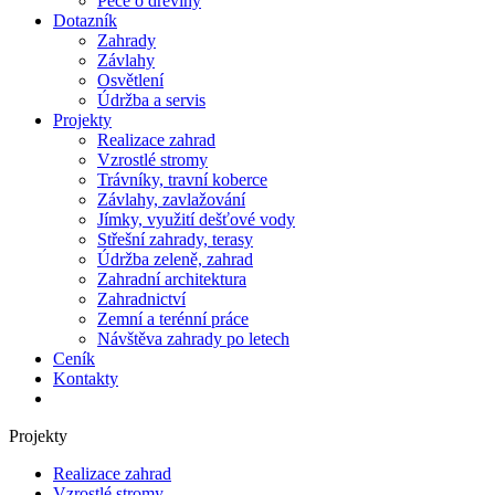
Péče o dřeviny
Dotazník
Zahrady
Závlahy
Osvětlení
Údržba a servis
Projekty
Realizace zahrad
Vzrostlé stromy
Trávníky, travní koberce
Závlahy, zavlažování
Jímky, využití dešťové vody
Střešní zahrady, terasy
Údržba zeleně, zahrad
Zahradní architektura
Zahradnictví
Zemní a terénní práce
Návštěva zahrady po letech
Ceník
Kontakty
Projekty
Realizace zahrad
Vzrostlé stromy