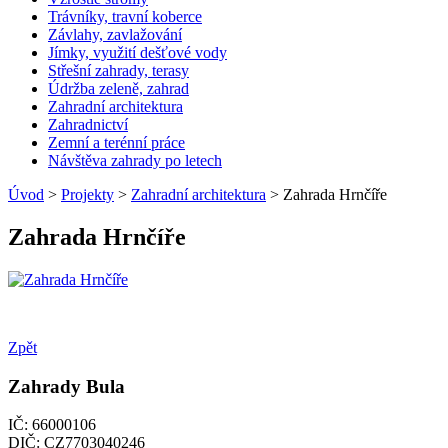
Trávníky, travní koberce
Závlahy, zavlažování
Jímky, využití dešťové vody
Střešní zahrady, terasy
Údržba zeleně, zahrad
Zahradní architektura
Zahradnictví
Zemní a terénní práce
Návštěva zahrady po letech
Úvod
>
Projekty
>
Zahradní architektura
> Zahrada Hrnčíře
Zahrada Hrnčíře
Zpět
Zahrady Bula
IČ: 66000106
DIČ: CZ7703040246