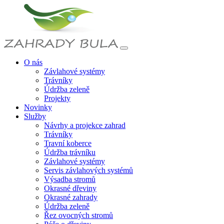
O nás
Závlahové systémy
Trávníky
Údržba zeleně
Projekty
Novinky
Služby
Návrhy a projekce zahrad
Trávníky
Travní koberce
Údržba trávníku
Závlahové systémy
Servis závlahových systémů
Výsadba stromů
Okrasné dřeviny
Okrasné zahrady
Údržba zeleně
Řez ovocných stromů