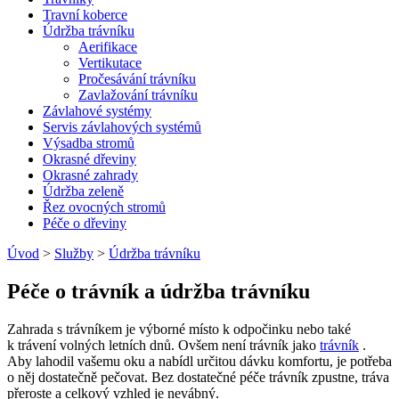
Travní koberce
Údržba trávníku
Aerifikace
Vertikutace
Pročesávání trávníku
Zavlažování trávníku
Závlahové systémy
Servis závlahových systémů
Výsadba stromů
Okrasné dřeviny
Okrasné zahrady
Údržba zeleně
Řez ovocných stromů
Péče o dřeviny
Úvod
>
Služby
>
Údržba trávníku
Péče o trávník a údržba trávníku
Zahrada s trávníkem je výborné místo k odpočinku nebo také
k trávení volných letních dnů. Ovšem není trávník jako
trávník
.
Aby lahodil vašemu oku a nabídl určitou dávku komfortu, je potřeba
o něj dostatečně pečovat. Bez dostatečné péče trávník zpustne, tráva
přeroste a celkový vzhled je nevábný.