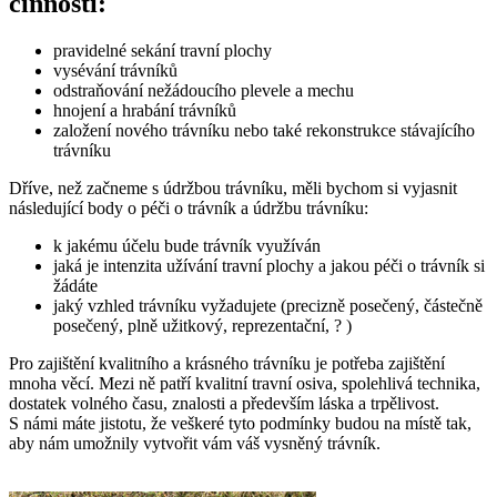
činnosti:
pravidelné sekání travní plochy
vysévání trávníků
odstraňování nežádoucího plevele a mechu
hnojení a hrabání trávníků
založení nového trávníku nebo také rekonstrukce stávajícího
trávníku
Dříve, než začneme s údržbou trávníku, měli bychom si vyjasnit
následující body o péči o trávník a údržbu trávníku:
k jakému účelu bude trávník využíván
jaká je intenzita užívání travní plochy a jakou péči o trávník si
žádáte
jaký vzhled trávníku vyžadujete (precizně posečený, částečně
posečený, plně užitkový, reprezentační, ? )
Pro zajištění kvalitního a krásného trávníku je potřeba zajištění
mnoha věcí. Mezi ně patří kvalitní travní osiva, spolehlivá technika,
dostatek volného času, znalosti a především láska a trpělivost.
S námi máte jistotu, že veškeré tyto podmínky budou na místě tak,
aby nám umožnily vytvořit vám váš vysněný trávník.