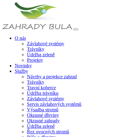
O nás
Závlahové systémy
Trávníky
Údržba zeleně
Projekty
Novinky
Služby
Návrhy a projekce zahrad
Trávníky
Travní koberce
Údržba trávníku
Závlahové systémy
Servis závlahových systémů
Výsadba stromů
Okrasné dřeviny
Okrasné zahrady
Údržba zeleně
Řez ovocných stromů