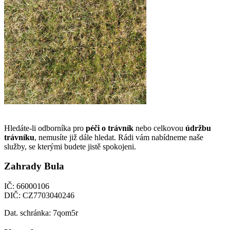
Hledáte-li odborníka pro
péči o trávník
nebo celkovou
údržbu
trávníku
, nemusíte již dále hledat. Rádi vám nabídneme naše
služby, se kterými budete jistě spokojeni.
Zahrady Bula
IČ: 66000106
DIČ: CZ7703040246
Dat. schránka: 7qom5r