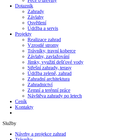
Péče o dřeviny
Dotazník
Zahrady
Závlahy
Osvětlení
Údržba a servis
Projekty
Realizace zahrad
Vzrostlé stromy
Trávníky, travní koberce
Závlahy, zavlažování
Jímky, využití dešťové vody
Střešní zahrady, terasy
Údržba zeleně, zahrad
Zahradní architektura
Zahradnictví
Zemní a terénní práce
Návštěva zahrady po letech
Ceník
Kontakty
Služby
Návrhy a projekce zahrad
Trávníky