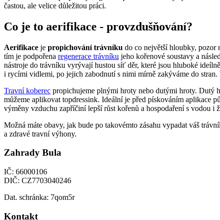
častou, ale velice důležitou práci.
Co je to aerifikace - provzdušňování?
Aerifikace
je
propichování trávníku
do co největší hloubky, pozor
tím je podpořena
regenerace trávníku
jeho kořenové soustavy a násled
nástroje do trávníku vyrývají hustou síť děr, které jsou hluboké ideíl
i rycími vidlemi, po jejich zabodnutí s nimi mírně zakýváme do stran.
Travní koberec
propichujeme plnými hroty nebo dutými hroty. Dutý hr
můžeme aplikovat topdressink. Ideální je před pískováním aplikace pů
výměny vzduchu zapříčiní lepší růst kořenů a hospodaření s vodou i 
Možná máte obavy, jak bude po takovémto zásahu vypadat váš trávník?
a zdravé travní výhony.
Zahrady Bula
IČ: 66000106
DIČ: CZ7703040246
Dat. schránka: 7qom5r
Kontakt