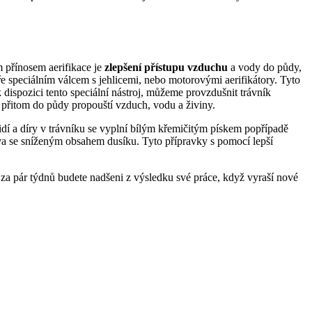
 přínosem aerifikace je
zlepšení přístupu vzduchu
a vody do půdy,
e speciálním válcem s jehlicemi, nebo motorovými aerifikátory. Tyto
k dispozici tento speciální nástroj, můžeme provzdušnit trávník
e přitom do půdy propouští vzduch, vodu a živiny.
dí a díry v trávníku se vyplní bílým křemičitým pískem popřípadě
iva se sníženým obsahem dusíku. Tyto přípravky s pomocí lepší
za pár týdnů budete nadšeni z výsledku své práce, když vyraší nové