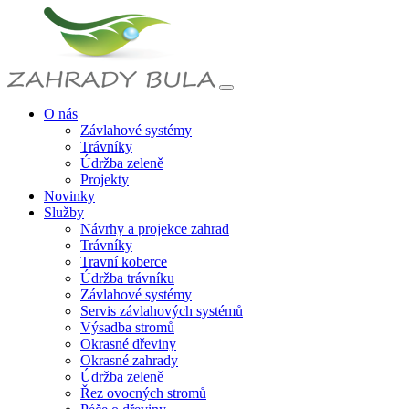
O nás
Závlahové systémy
Trávníky
Údržba zeleně
Projekty
Novinky
Služby
Návrhy a projekce zahrad
Trávníky
Travní koberce
Údržba trávníku
Závlahové systémy
Servis závlahových systémů
Výsadba stromů
Okrasné dřeviny
Okrasné zahrady
Údržba zeleně
Řez ovocných stromů