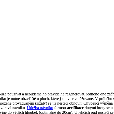
ouze používat a nebudeme ho pravidelně regenerovat, jednoho dne začn
íku je nutné obzvláště u ploch, které jsou více zatěžované. V průběhu 
řirozené provzdušnění (žížaly) se již nestačí obnovit. Chybějící výmě
 zdraví trávníku.
Údržba trávníku
formou
aerifikace
dutými hroty se u 
vine do větších hloubek (optimálně do 20cm). U lehčích půd postačí p