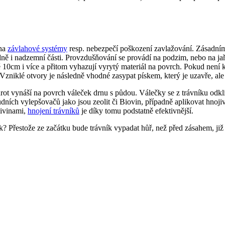
 na
závlahové systémy
resp. nebezpečí poškození zavlažování. Zásadním
ně i nadzemní části.
Provzdušňování se provádí na podzim, nebo na jař
ně 10cm i více a přitom vyhazují vyrytý materiál na povrch. Pokud není 
 Vzniklé otvory je následně vhodné zasypat pískem, který je uzavře, al
ot vynáší na povrch váleček drnu s půdou. Válečky se z trávníku odkli
dních vylepšovačů jako jsou zeolit či Biovin, případně aplikovat hnoj
živinami,
hnojení trávníků
je díky tomu podstatně efektivnější.
 Přestože ze začátku bude trávník vypadat hůř, než před zásahem, již 