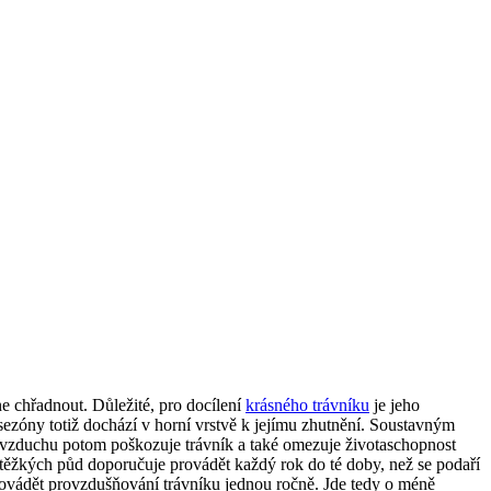
e chřadnout. Důležité, pro docílení
krásného trávníku
je jeho
sezóny totiž dochází v horní vrstvě k jejímu zhutnění. Soustavným
na vzduchu potom poškozuje trávník a také omezuje životaschopnost
těžkých půd doporučuje provádět každý rok do té doby, než se podaří
rovádět provzdušňování trávníku jednou ročně. Jde tedy o méně