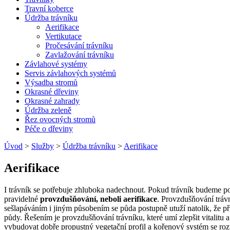
Travní koberce
Údržba trávníku
Aerifikace
Vertikutace
Pročesávání trávníku
Zavlažování trávníku
Závlahové systémy
Servis závlahových systémů
Výsadba stromů
Okrasné dřeviny
Okrasné zahrady
Údržba zeleně
Řez ovocných stromů
Péče o dřeviny
Úvod
>
Služby
>
Údržba trávníku
>
Aerifikace
Aerifikace
I trávník se potřebuje zhluboka nadechnout. Pokud trávník budeme p
pravidelné
provzdušňování, neboli aerifikace
. Provzdušňování trávn
sešlapáváním i jiným působením se půda postupně utuží natolik, že p
půdy. Řešením je provzdušňování trávníku, které umí zlepšit vitalitu a
vybudovat dobře propustný vegetační profil a kořenový systém se roz