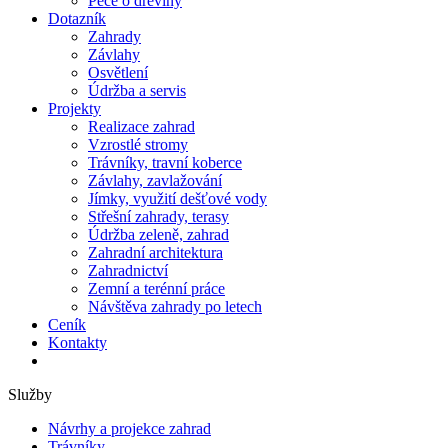
Péče o dřeviny
Dotazník
Zahrady
Závlahy
Osvětlení
Údržba a servis
Projekty
Realizace zahrad
Vzrostlé stromy
Trávníky, travní koberce
Závlahy, zavlažování
Jímky, využití dešťové vody
Střešní zahrady, terasy
Údržba zeleně, zahrad
Zahradní architektura
Zahradnictví
Zemní a terénní práce
Návštěva zahrady po letech
Ceník
Kontakty
Služby
Návrhy a projekce zahrad
Trávníky