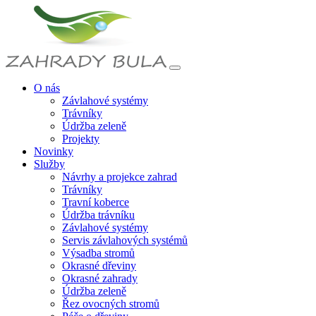
O nás
Závlahové systémy
Trávníky
Údržba zeleně
Projekty
Novinky
Služby
Návrhy a projekce zahrad
Trávníky
Travní koberce
Údržba trávníku
Závlahové systémy
Servis závlahových systémů
Výsadba stromů
Okrasné dřeviny
Okrasné zahrady
Údržba zeleně
Řez ovocných stromů