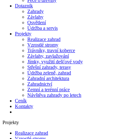
Péče o dřeviny
Dotazník
Zahrady
Závlahy
Osvětlení
Údržba a servis
Projekty
Realizace zahrad
Vzrostlé stromy
Trávníky, travní koberce
Závlahy, zavlažování
Jímky, využití dešťové vody
Střešní zahrady, terasy
Údržba zeleně, zahrad
Zahradní architektura
Zahradnictví
Zemní a terénní práce
Návštěva zahrady po letech
Ceník
Kontakty
Projekty
Realizace zahrad
Vzrostlé stromy