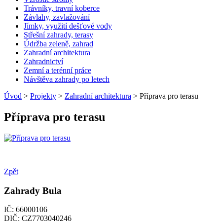
Trávníky, travní koberce
Závlahy, zavlažování
Jímky, využití dešťové vody
Střešní zahrady, terasy
Údržba zeleně, zahrad
Zahradní architektura
Zahradnictví
Zemní a terénní práce
Návštěva zahrady po letech
Úvod
>
Projekty
>
Zahradní architektura
> Příprava pro terasu
Příprava pro terasu
Zpět
Zahrady Bula
IČ: 66000106
DIČ: CZ7703040246