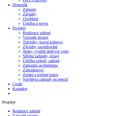
Péče o dřeviny
Dotazník
Zahrady
Závlahy
Osvětlení
Údržba a servis
Projekty
Realizace zahrad
Vzrostlé stromy
Trávníky, travní koberce
Závlahy, zavlažování
Jímky, využití dešťové vody
Střešní zahrady, terasy
Údržba zeleně, zahrad
Zahradní architektura
Zahradnictví
Zemní a terénní práce
Návštěva zahrady po letech
Ceník
Kontakty
Projekty
Realizace zahrad
Vzrostlé stromy