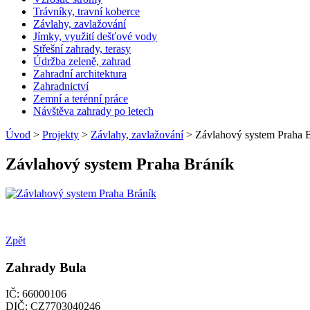
Trávníky, travní koberce
Závlahy, zavlažování
Jímky, využití dešťové vody
Střešní zahrady, terasy
Údržba zeleně, zahrad
Zahradní architektura
Zahradnictví
Zemní a terénní práce
Návštěva zahrady po letech
Úvod
>
Projekty
>
Závlahy, zavlažování
> Závlahový system Praha 
Závlahový system Praha Bráník
Zpět
Zahrady Bula
IČ: 66000106
DIČ: CZ7703040246