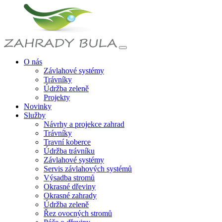
O nás
Závlahové systémy
Trávníky
Údržba zeleně
Projekty
Novinky
Služby
Návrhy a projekce zahrad
Trávníky
Travní koberce
Údržba trávníku
Závlahové systémy
Servis závlahových systémů
Výsadba stromů
Okrasné dřeviny
Okrasné zahrady
Údržba zeleně
Řez ovocných stromů