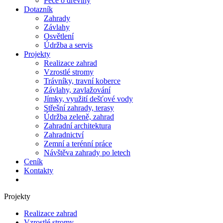
Péče o dřeviny
Dotazník
Zahrady
Závlahy
Osvětlení
Údržba a servis
Projekty
Realizace zahrad
Vzrostlé stromy
Trávníky, travní koberce
Závlahy, zavlažování
Jímky, využití dešťové vody
Střešní zahrady, terasy
Údržba zeleně, zahrad
Zahradní architektura
Zahradnictví
Zemní a terénní práce
Návštěva zahrady po letech
Ceník
Kontakty
Projekty
Realizace zahrad
Vzrostlé stromy