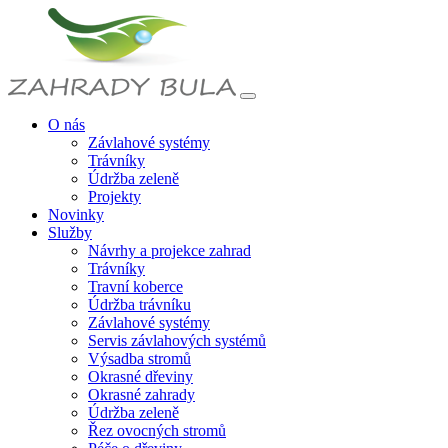
O nás
Závlahové systémy
Trávníky
Údržba zeleně
Projekty
Novinky
Služby
Návrhy a projekce zahrad
Trávníky
Travní koberce
Údržba trávníku
Závlahové systémy
Servis závlahových systémů
Výsadba stromů
Okrasné dřeviny
Okrasné zahrady
Údržba zeleně
Řez ovocných stromů