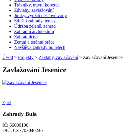
Trávníky, travní koberce
Závlahy, zavlažování
Jímky, využití dešťové vody
Střešní zahrady, terasy
Údržba zeleně, zahrad
Zahradní architektura
Zahradnictví
Zemní a terénní práce
Návštěva zahrady po letech
Úvod
>
Projekty
>
Závlahy, zavlažování
> Zavlažování Jesenice
Zavlažování Jesenice
Zpět
Zahrady Bula
IČ: 66000106
DIČ: CZ7703040246