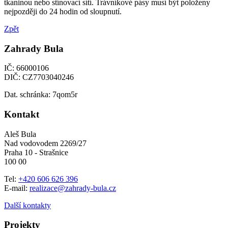
tkaninou nebo stínovací sítí. Trávníkové pásy musí být položeny
nejpozději do 24 hodin od sloupnutí.
Zpět
Zahrady Bula
IČ: 66000106
DIČ: CZ7703040246
Dat. schránka: 7qom5r
Kontakt
Aleš Bula
Nad vodovodem 2269/27
Praha 10 - Strašnice
100 00
Tel:
+420 606 626 396
E-mail:
realizace@zahrady-bula.cz
Další kontakty
Projekty