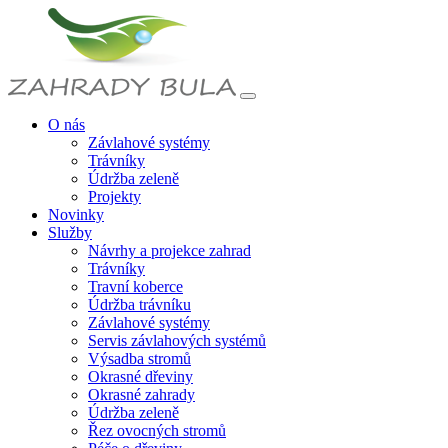
O nás
Závlahové systémy
Trávníky
Údržba zeleně
Projekty
Novinky
Služby
Návrhy a projekce zahrad
Trávníky
Travní koberce
Údržba trávníku
Závlahové systémy
Servis závlahových systémů
Výsadba stromů
Okrasné dřeviny
Okrasné zahrady
Údržba zeleně
Řez ovocných stromů