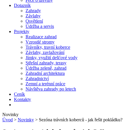
Péče o dřeviny
Dotazník
Zahrady
Závlahy
Osvětlení
Údržba a servis
Projekty
Realizace zahrad
Vzrostlé stromy
Trávníky, travní koberce
Závlahy, zavlažování
Jímky, využití dešťové vody
Střešní zahrady, terasy
Údržba zeleně, zahrad
Zahradní architektura
Zahradnictví
Zemní a terénní práce
Návštěva zahrady po letech
Ceník
Kontakty
Novinky
Úvod
>
Novinky
> Sezóna trávních koberců - jak řešit pokládku?