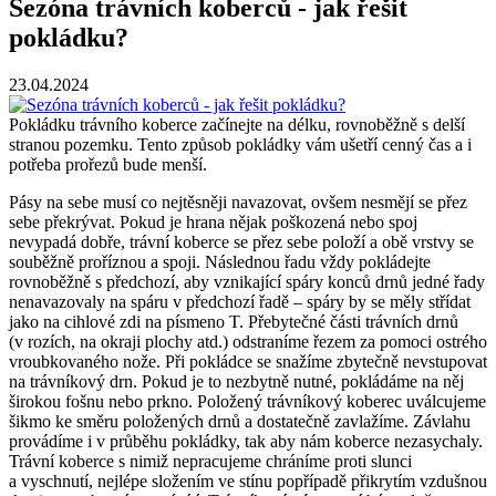
Sezóna trávních koberců - jak řešit
pokládku?
23.04.2024
Pokládku trávního koberce začínejte na délku, rovnoběžně s delší
stranou pozemku. Tento způsob pokládky vám ušetří cenný čas a i
potřeba prořezů bude menší.
Pásy na sebe musí co nejtěsněji navazovat, ovšem nesmějí se přez
sebe překrývat. Pokud je hrana nějak poškozená nebo spoj
nevypadá dobře, trávní koberce se přez sebe položí a obě vrstvy se
souběžně proříznou a spoji. Následnou řadu vždy pokládejte
rovnoběžně s předchozí, aby vznikající spáry konců drnů jedné řady
nenavazovaly na spáru v předchozí řadě – spáry by se měly střídat
jako na cihlové zdi na písmeno T. Přebytečné části trávních drnů
(v rozích, na okraji plochy atd.) odstraníme řezem za pomoci ostrého
vroubkovaného nože. Při pokládce se snažíme zbytečně nevstupovat
na trávníkový drn. Pokud je to nezbytně nutné, pokládáme na něj
širokou fošnu nebo prkno. Položený trávníkový koberec uválcujeme
šikmo ke směru položených drnů a dostatečně zavlažíme. Závlahu
provádíme i v průběhu pokládky, tak aby nám koberce nezasychaly.
Trávní koberce s nimiž nepracujeme chráníme proti slunci
a vyschnutí, nejlépe složením ve stínu popřípadě přikrytím vzdušnou