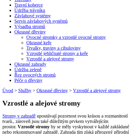
Travní koberce
Údržba trávníku
Závlahové systémy
Servis závlahových systémů
Výsadba stromů
Okrasné dřeviny
Ovocné stromky a vzrostlé ovocné stromy
Okrasné keře
Trvalky, traviny a cibuloviny
Vzrostlé jehličnaté stromy a keře
Vzrostlé a alejové stromy
Okrasné zahrady
Údržba zeleně
Řez ovocných stromů
Péče o dřeviny
Úvod
>
Služby
>
Okrasné dřeviny
>
Vzrostlé a alejové stromy
Vzrostlé a alejové stromy
Stromy v zahradě
upoutávají pozornost svou krásou a rozmanitostí
tvarů., zároveň jsou také důležitým prvkem vytvářejícím
prostor.
Vzrostlé stromy
by se měly vyskytnout v každé zakládané
nebo rekonstruované zahradě. Zahrada tím získá přirozený přírodní