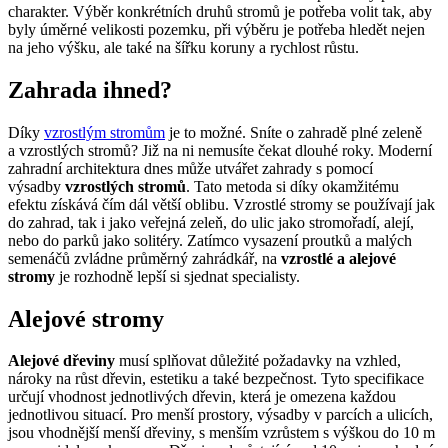
charakter. Výběr konkrétních druhů stromů je potřeba volit tak, aby
byly úměrné velikosti pozemku, při výběru je potřeba hledět nejen
na jeho výšku, ale také na šířku koruny a rychlost růstu.
Zahrada ihned?
Díky
vzrostlým stromům
je to možné. Sníte o zahradě plné zeleně
a vzrostlých stromů? Již na ni nemusíte čekat dlouhé roky. Moderní
zahradní architektura dnes může utvářet zahrady s pomocí
výsadby
vzrostlých stromů
. Tato metoda si díky okamžitému
efektu získává čím dál větší oblibu. Vzrostlé stromy se používají jak
do zahrad, tak i jako veřejná zeleň, do ulic jako stromořadí, alejí,
nebo do parků jako solitéry. Zatímco vysazení proutků a malých
semenáčů zvládne průměrný zahrádkář, na
vzrostlé a alejové
stromy
je rozhodně lepší si sjednat specialisty.
Alejové stromy
Alejové dřeviny
musí splňovat důležité požadavky na vzhled,
nároky na růst dřevin, estetiku a také bezpečnost. Tyto specifikace
určují vhodnost jednotlivých dřevin, která je omezena každou
jednotlivou situací. Pro menší prostory, výsadby v parcích a ulicích,
jsou vhodnější menší dřeviny, s menším vzrůstem s výškou do 10 m