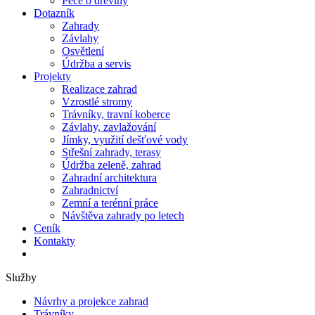
Péče o dřeviny
Dotazník
Zahrady
Závlahy
Osvětlení
Údržba a servis
Projekty
Realizace zahrad
Vzrostlé stromy
Trávníky, travní koberce
Závlahy, zavlažování
Jímky, využití dešťové vody
Střešní zahrady, terasy
Údržba zeleně, zahrad
Zahradní architektura
Zahradnictví
Zemní a terénní práce
Návštěva zahrady po letech
Ceník
Kontakty
Služby
Návrhy a projekce zahrad
Trávníky