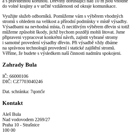
a s pravidelnou korunou. Dřeviny dorůstající nad 10 m jsou vhodné
do volné krajiny a v určité vzdálenosti od okraje komunikace.
Využijte služeb odborníků. Pomůžeme vám s výběrem vhodných
stromů s ohledem na velikost a přírodní podmínky v místě výsadby.
Výsadbami na nevhodná místa, či necitlivým výběrem dřevin si totiž
můžeme způsobit škody, jichž bychom později mohli litovat. Jsme
připraveni vypracovat konkrétní návrh, zajistit vybrané stromy
i samotné provedení výsadby dřevin. Při výsadbě vždy dbáme
na správnou technologii provedení i statické zajištění stromů.
Věříme, že budete s výsledkem naší činnosti nadmíru spokojeni.
Zahrady Bula
IČ: 66000106
DIČ: CZ7703040246
Dat. schránka: 7qom5r
Kontakt
Aleš Bula
Nad vodovodem 2269/27
Praha 10 - Strašnice
100 00