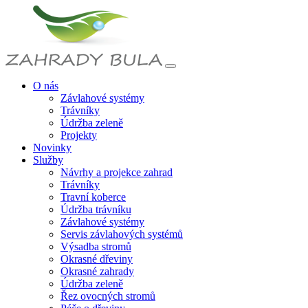
O nás
Závlahové systémy
Trávníky
Údržba zeleně
Projekty
Novinky
Služby
Návrhy a projekce zahrad
Trávníky
Travní koberce
Údržba trávníku
Závlahové systémy
Servis závlahových systémů
Výsadba stromů
Okrasné dřeviny
Okrasné zahrady
Údržba zeleně
Řez ovocných stromů