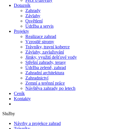
Péče o dřeviny
Dotazník
Zahrady
Závlahy
Osvětlení
Údržba a servis
Projekty
Realizace zahrad
Vzrostlé stromy
Trávníky, travní koberce
Závlahy, zavlažování
Jímky, využití dešťové vody
Střešní zahrady, terasy
Údržba zeleně, zahrad
Zahradní architektura
Zahradnictví
Zemní a terénní práce
Návštěva zahrady po letech
Ceník
Kontakty
Služby
Návrhy a projekce zahrad
Trávníky