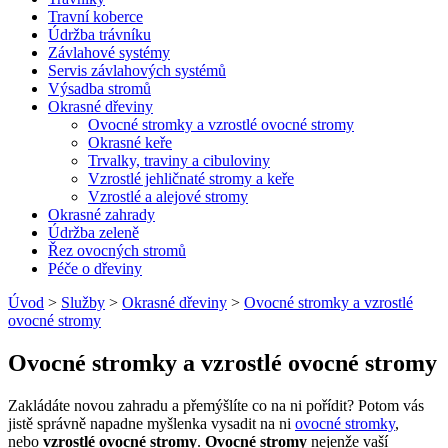
Travní koberce
Údržba trávníku
Závlahové systémy
Servis závlahových systémů
Výsadba stromů
Okrasné dřeviny
Ovocné stromky a vzrostlé ovocné stromy
Okrasné keře
Trvalky, traviny a cibuloviny
Vzrostlé jehličnaté stromy a keře
Vzrostlé a alejové stromy
Okrasné zahrady
Údržba zeleně
Řez ovocných stromů
Péče o dřeviny
Úvod
>
Služby
>
Okrasné dřeviny
>
Ovocné stromky a vzrostlé
ovocné stromy
Ovocné stromky a vzrostlé ovocné stromy
Zakládáte novou zahradu a přemýšlíte co na ni pořídit? Potom vás
jistě správně napadne myšlenka vysadit na ni
ovocné stromky
,
nebo
vzrostlé ovocné stromy
.
Ovocné stromy
nejenže vaší