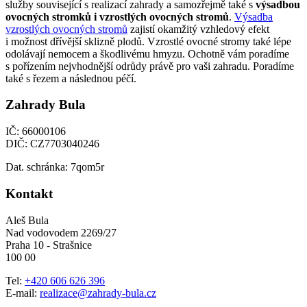
služby související s realizací zahrady a samozřejmě také s
výsadbou
ovocných stromků i vzrostlých ovocných stromů
.
Výsadba
vzrostlých ovocných stromů
zajistí okamžitý vzhledový efekt
i možnost dřívější sklizně plodů. Vzrostlé ovocné stromy také lépe
odolávají nemocem a škodlivému hmyzu. Ochotně vám poradíme
s pořízením nejvhodnější odrůdy právě pro vaši zahradu. Poradíme
také s řezem a následnou péčí.
Zahrady Bula
IČ: 66000106
DIČ: CZ7703040246
Dat. schránka: 7qom5r
Kontakt
Aleš Bula
Nad vodovodem 2269/27
Praha 10 - Strašnice
100 00
Tel:
+420 606 626 396
E-mail:
realizace@zahrady-bula.cz