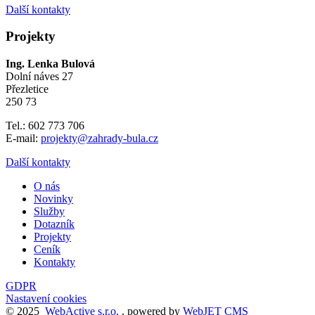
Další kontakty
Projekty
Ing. Lenka Bulová
Dolní náves 27
Přezletice
250 73
Tel.: 602 773 706
E-mail:
projekty@zahrady-bula.cz
Další kontakty
O nás
Novinky
Služby
Dotazník
Projekty
Ceník
Kontakty
GDPR
Nastavení cookies
© 2025
WebActive s.r.o.
, powered by
WebJET CMS