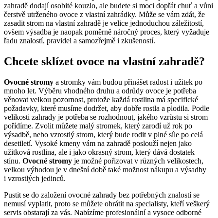
zahradě dodají osobité kouzlo, ale budete si moci dopřát chuť a vůni
čerstvě utrženého ovoce z vlastní zahrádky. Může se vám zdát, že
zasadit strom na vlastní zahradě je velice jednoduchou záležitostí,
ovšem výsadba je naopak poměrně náročný proces, který vyžaduje
řadu znalostí, pravidel a samozřejmě i zkušeností.
Chcete sklízet ovoce na vlastní zahradě?
Ovocné stromy
a stromky vám budou přinášet radost i užitek po
mnoho let. Výběru vhodného druhu a odrůdy ovoce je potřeba
věnovat velkou pozornost, protože každá rostlina má specifické
požadavky, které musíme dodržet, aby dobře rostla a plodila. Podle
velikosti zahrady je potřeba se rozhodnout, jakého vzrůstu si strom
pořídíme. Zvolit můžete malý stromek, který zarodí už rok po
výsadbě, nebo vzrostlý strom, který bude rodit v plné síle po celá
desetiletí. Vysoké kmeny vám na zahradě poslouží nejen jako
užitková rostlina, ale i jako okrasný strom, který dává dostatek
stínu.
Ovocné stromy
je možné pořizovat v různých velikostech,
velkou výhodou je v dnešní době také možnost nákupu a výsadby
i vzrostlých jedinců.
Pustit se do založení ovocné zahrady bez potřebných znalostí se
nemusí vyplatit, proto se můžete obrátit na specialisty, kteří veškerý
servis obstarají za vás. Nabízíme profesionální a vysoce odborné