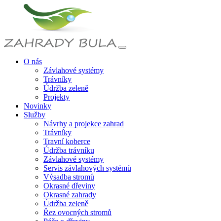
O nás
Závlahové systémy
Trávníky
Údržba zeleně
Projekty
Novinky
Služby
Návrhy a projekce zahrad
Trávníky
Travní koberce
Údržba trávníku
Závlahové systémy
Servis závlahových systémů
Výsadba stromů
Okrasné dřeviny
Okrasné zahrady
Údržba zeleně
Řez ovocných stromů