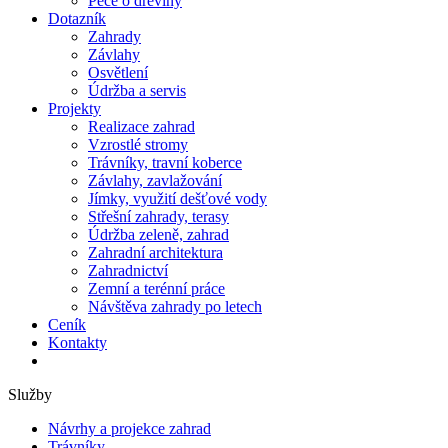
Péče o dřeviny
Dotazník
Zahrady
Závlahy
Osvětlení
Údržba a servis
Projekty
Realizace zahrad
Vzrostlé stromy
Trávníky, travní koberce
Závlahy, zavlažování
Jímky, využití dešťové vody
Střešní zahrady, terasy
Údržba zeleně, zahrad
Zahradní architektura
Zahradnictví
Zemní a terénní práce
Návštěva zahrady po letech
Ceník
Kontakty
Služby
Návrhy a projekce zahrad
Trávníky