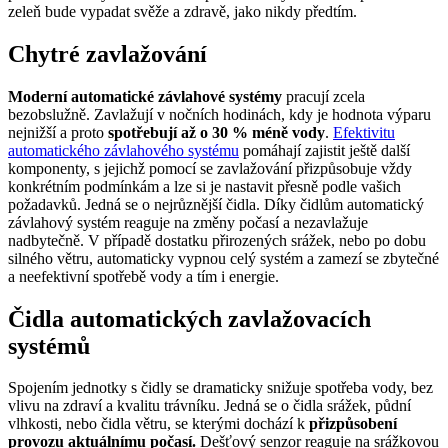
zeleň bude vypadat svěže a zdravě, jako nikdy předtím.
Chytré zavlažování
Moderní automatické závlahové systémy
pracují zcela
bezobslužně. Zavlažují v nočních hodinách, kdy je hodnota výparu
nejnižší a proto
spotřebují až o
30
% méně vody
.
Efektivitu
automatického závlahového systému
pomáhají zajistit ještě další
komponenty, s jejichž pomocí se zavlažování přizpůsobuje vždy
konkrétním podmínkám a lze si je nastavit přesně podle vašich
požadavků. Jedná se o nejrůznější čidla. Díky čidlům automatický
závlahový systém reaguje na změny počasí a nezavlažuje
nadbytečně. V případě dostatku přirozených srážek, nebo po dobu
silného větru, automaticky vypnou celý systém a zamezí se zbytečné
a neefektivní spotřebě vody a tím i energie.
Čidla automatických zavlažovacích
systémů
Spojením jednotky s čidly se dramaticky snižuje spotřeba vody, bez
vlivu na zdraví a kvalitu trávníku. Jedná se o čidla srážek, půdní
vlhkosti, nebo čidla větru, se kterými dochází k
přizpůsobení
provozu aktuálnímu počasí.
Dešťový senzor reaguje na srážkovou