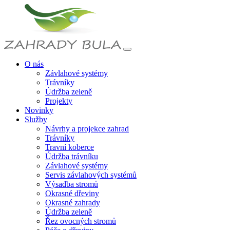
O nás
Závlahové systémy
Trávníky
Údržba zeleně
Projekty
Novinky
Služby
Návrhy a projekce zahrad
Trávníky
Travní koberce
Údržba trávníku
Závlahové systémy
Servis závlahových systémů
Výsadba stromů
Okrasné dřeviny
Okrasné zahrady
Údržba zeleně
Řez ovocných stromů