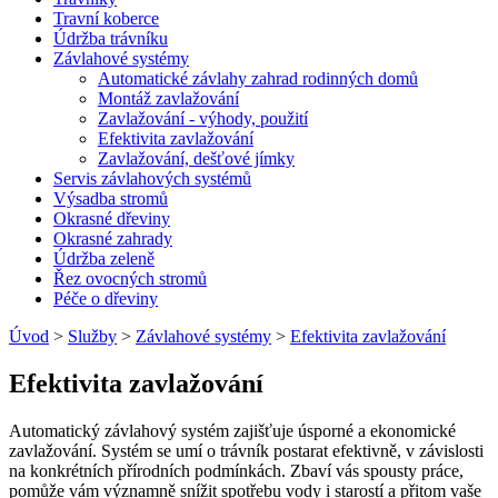
Travní koberce
Údržba trávníku
Závlahové systémy
Automatické závlahy zahrad rodinných domů
Montáž zavlažování
Zavlažování - výhody, použití
Efektivita zavlažování
Zavlažování, dešťové jímky
Servis závlahových systémů
Výsadba stromů
Okrasné dřeviny
Okrasné zahrady
Údržba zeleně
Řez ovocných stromů
Péče o dřeviny
Úvod
>
Služby
>
Závlahové systémy
>
Efektivita zavlažování
Efektivita zavlažování
Automatický závlahový systém zajišťuje úsporné a ekonomické
zavlažování. Systém se umí o trávník postarat efektivně, v závislosti
na konkrétních přírodních podmínkách. Zbaví vás spousty práce,
pomůže vám významně snížit spotřebu vody i starostí a přitom vaše