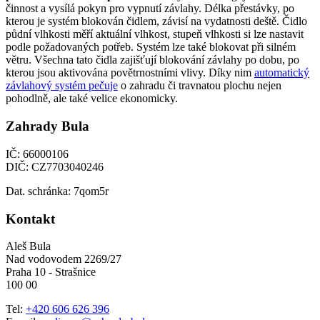
činnost a vysílá pokyn pro vypnutí závlahy. Délka přestávky, po
kterou je systém blokován čidlem, závisí na vydatnosti deště. Čidlo
půdní vlhkosti měří aktuální vlhkost, stupeň vlhkosti si lze nastavit
podle požadovaných potřeb. Systém lze také blokovat při silném
větru. Všechna tato čidla zajišťují blokování závlahy po dobu, po
kterou jsou aktivována povětrnostními vlivy. Díky nim
automatický
závlahový systém pečuje
o zahradu či travnatou plochu nejen
pohodlně, ale také velice ekonomicky.
Zahrady Bula
IČ: 66000106
DIČ: CZ7703040246
Dat. schránka: 7qom5r
Kontakt
Aleš Bula
Nad vodovodem 2269/27
Praha 10 - Strašnice
100 00
Tel:
+420 606 626 396