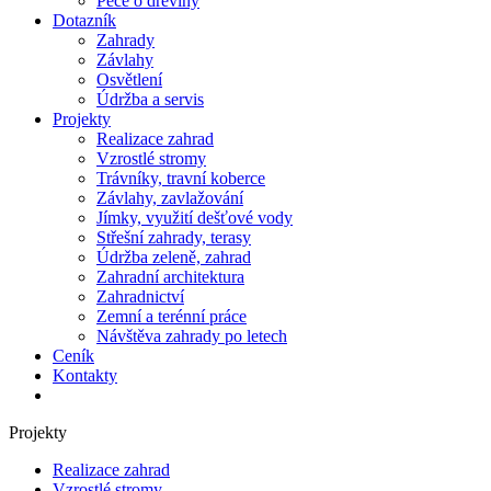
Péče o dřeviny
Dotazník
Zahrady
Závlahy
Osvětlení
Údržba a servis
Projekty
Realizace zahrad
Vzrostlé stromy
Trávníky, travní koberce
Závlahy, zavlažování
Jímky, využití dešťové vody
Střešní zahrady, terasy
Údržba zeleně, zahrad
Zahradní architektura
Zahradnictví
Zemní a terénní práce
Návštěva zahrady po letech
Ceník
Kontakty
Projekty
Realizace zahrad
Vzrostlé stromy