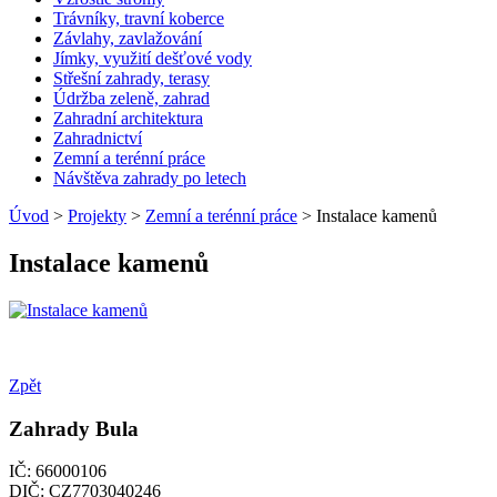
Trávníky, travní koberce
Závlahy, zavlažování
Jímky, využití dešťové vody
Střešní zahrady, terasy
Údržba zeleně, zahrad
Zahradní architektura
Zahradnictví
Zemní a terénní práce
Návštěva zahrady po letech
Úvod
>
Projekty
>
Zemní a terénní práce
> Instalace kamenů
Instalace kamenů
Zpět
Zahrady Bula
IČ: 66000106
DIČ: CZ7703040246