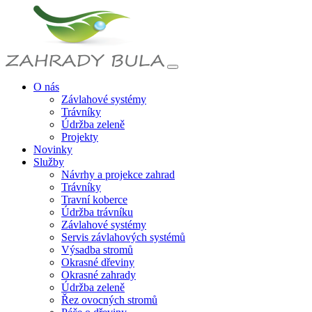
O nás
Závlahové systémy
Trávníky
Údržba zeleně
Projekty
Novinky
Služby
Návrhy a projekce zahrad
Trávníky
Travní koberce
Údržba trávníku
Závlahové systémy
Servis závlahových systémů
Výsadba stromů
Okrasné dřeviny
Okrasné zahrady
Údržba zeleně
Řez ovocných stromů