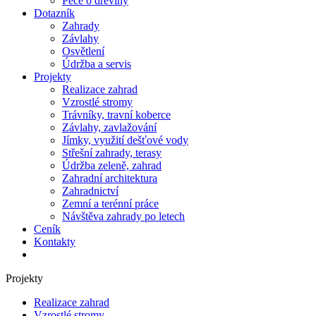
Péče o dřeviny
Dotazník
Zahrady
Závlahy
Osvětlení
Údržba a servis
Projekty
Realizace zahrad
Vzrostlé stromy
Trávníky, travní koberce
Závlahy, zavlažování
Jímky, využití dešťové vody
Střešní zahrady, terasy
Údržba zeleně, zahrad
Zahradní architektura
Zahradnictví
Zemní a terénní práce
Návštěva zahrady po letech
Ceník
Kontakty
Projekty
Realizace zahrad
Vzrostlé stromy