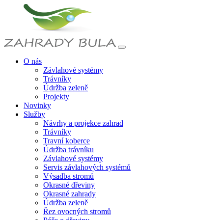
O nás
Závlahové systémy
Trávníky
Údržba zeleně
Projekty
Novinky
Služby
Návrhy a projekce zahrad
Trávníky
Travní koberce
Údržba trávníku
Závlahové systémy
Servis závlahových systémů
Výsadba stromů
Okrasné dřeviny
Okrasné zahrady
Údržba zeleně
Řez ovocných stromů