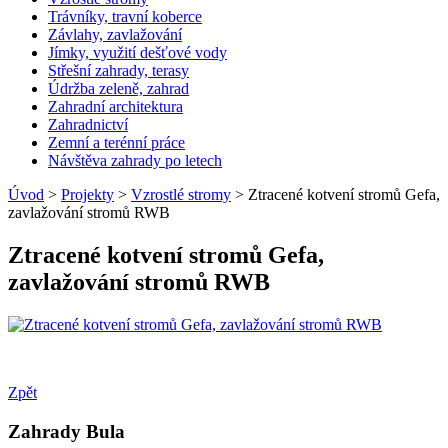
Trávníky, travní koberce
Závlahy, zavlažování
Jímky, využití dešťové vody
Střešní zahrady, terasy
Údržba zeleně, zahrad
Zahradní architektura
Zahradnictví
Zemní a terénní práce
Návštěva zahrady po letech
Úvod
>
Projekty
>
Vzrostlé stromy
> Ztracené kotvení stromů Gefa,
zavlažování stromů RWB
Ztracené kotvení stromů Gefa,
zavlažování stromů RWB
Zpět
Zahrady Bula