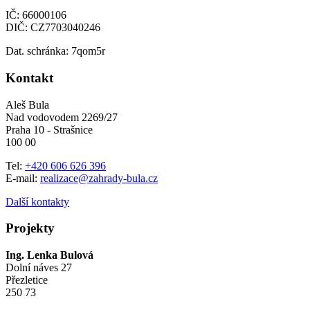
IČ: 66000106
DIČ: CZ7703040246
Dat. schránka: 7qom5r
Kontakt
Aleš Bula
Nad vodovodem 2269/27
Praha 10 - Strašnice
100 00
Tel:
+420 606 626 396
E-mail:
realizace@zahrady-bula.cz
Další kontakty
Projekty
Ing. Lenka Bulová
Dolní náves 27
Přezletice
250 73