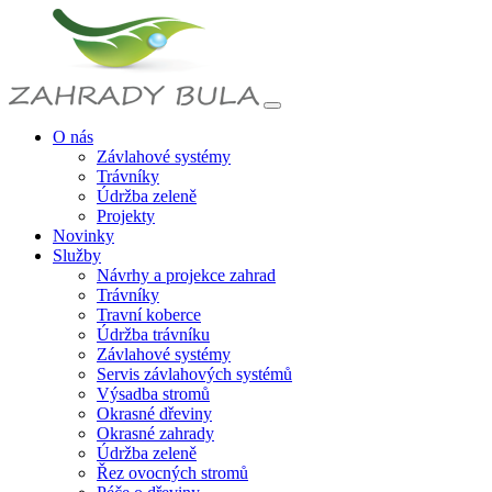
O nás
Závlahové systémy
Trávníky
Údržba zeleně
Projekty
Novinky
Služby
Návrhy a projekce zahrad
Trávníky
Travní koberce
Údržba trávníku
Závlahové systémy
Servis závlahových systémů
Výsadba stromů
Okrasné dřeviny
Okrasné zahrady
Údržba zeleně
Řez ovocných stromů