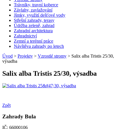
Trávníky, travní koberce
Závlahy, zavlažování
Jímky, využití dešťové vody
Střešní zahrady, terasy
Údržba zeleně, zahrad
Zahradní architektura
Zahradnictví
Zemní a terénní práce
Návštěva zahrady po letech
Úvod
>
Projekty
>
Vzrostlé stromy
> Salix alba Tristis 25/30,
výsadba
Salix alba Tristis 25/30, výsadba
Zpět
Zahrady Bula
IČ: 66000106