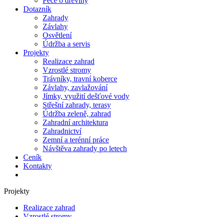
Péče o dřeviny
Dotazník
Zahrady
Závlahy
Osvětlení
Údržba a servis
Projekty
Realizace zahrad
Vzrostlé stromy
Trávníky, travní koberce
Závlahy, zavlažování
Jímky, využití dešťové vody
Střešní zahrady, terasy
Údržba zeleně, zahrad
Zahradní architektura
Zahradnictví
Zemní a terénní práce
Návštěva zahrady po letech
Ceník
Kontakty
Projekty
Realizace zahrad
Vzrostlé stromy