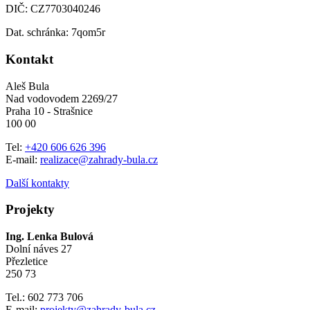
DIČ: CZ7703040246
Dat. schránka: 7qom5r
Kontakt
Aleš Bula
Nad vodovodem 2269/27
Praha 10 - Strašnice
100 00
Tel:
+420 606 626 396
E-mail:
realizace@zahrady-bula.cz
Další kontakty
Projekty
Ing. Lenka Bulová
Dolní náves 27
Přezletice
250 73
Tel.: 602 773 706
E-mail:
projekty@zahrady-bula.cz