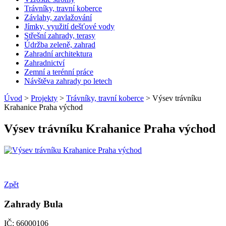
Trávníky, travní koberce
Závlahy, zavlažování
Jímky, využití dešťové vody
Střešní zahrady, terasy
Údržba zeleně, zahrad
Zahradní architektura
Zahradnictví
Zemní a terénní práce
Návštěva zahrady po letech
Úvod
>
Projekty
>
Trávníky, travní koberce
> Výsev trávníku
Krahanice Praha východ
Výsev trávníku Krahanice Praha východ
Zpět
Zahrady Bula
IČ: 66000106