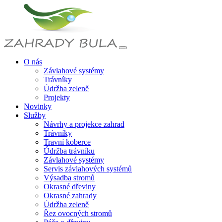
O nás
Závlahové systémy
Trávníky
Údržba zeleně
Projekty
Novinky
Služby
Návrhy a projekce zahrad
Trávníky
Travní koberce
Údržba trávníku
Závlahové systémy
Servis závlahových systémů
Výsadba stromů
Okrasné dřeviny
Okrasné zahrady
Údržba zeleně
Řez ovocných stromů