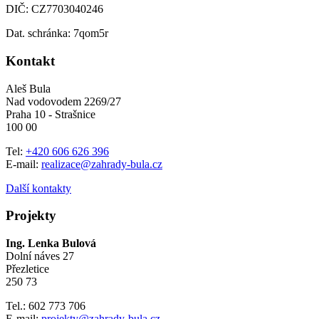
DIČ: CZ7703040246
Dat. schránka: 7qom5r
Kontakt
Aleš Bula
Nad vodovodem 2269/27
Praha 10 - Strašnice
100 00
Tel:
+420 606 626 396
E-mail:
realizace@zahrady-bula.cz
Další kontakty
Projekty
Ing. Lenka Bulová
Dolní náves 27
Přezletice
250 73
Tel.: 602 773 706
E-mail:
projekty@zahrady-bula.cz