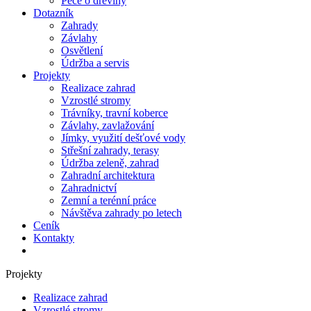
Péče o dřeviny
Dotazník
Zahrady
Závlahy
Osvětlení
Údržba a servis
Projekty
Realizace zahrad
Vzrostlé stromy
Trávníky, travní koberce
Závlahy, zavlažování
Jímky, využití dešťové vody
Střešní zahrady, terasy
Údržba zeleně, zahrad
Zahradní architektura
Zahradnictví
Zemní a terénní práce
Návštěva zahrady po letech
Ceník
Kontakty
Projekty
Realizace zahrad
Vzrostlé stromy