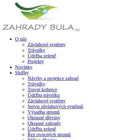
O nás
Závlahové systémy
Trávníky
Údržba zeleně
Projekty
Novinky
Služby
Návrhy a projekce zahrad
Trávníky
Travní koberce
Údržba trávníku
Závlahové systémy
Servis závlahových systémů
Výsadba stromů
Okrasné dřeviny
Okrasné zahrady
Údržba zeleně
Řez ovocných stromů