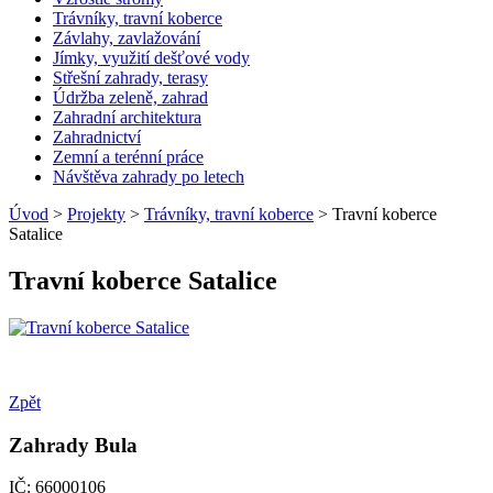
Trávníky, travní koberce
Závlahy, zavlažování
Jímky, využití dešťové vody
Střešní zahrady, terasy
Údržba zeleně, zahrad
Zahradní architektura
Zahradnictví
Zemní a terénní práce
Návštěva zahrady po letech
Úvod
>
Projekty
>
Trávníky, travní koberce
> Travní koberce
Satalice
Travní koberce Satalice
Zpět
Zahrady Bula
IČ: 66000106