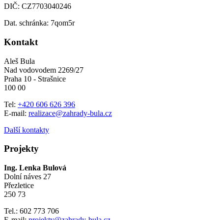
DIČ: CZ7703040246
Dat. schránka: 7qom5r
Kontakt
Aleš Bula
Nad vodovodem 2269/27
Praha 10 - Strašnice
100 00
Tel:
+420 606 626 396
E-mail:
realizace@zahrady-bula.cz
Další kontakty
Projekty
Ing. Lenka Bulová
Dolní náves 27
Přezletice
250 73
Tel.: 602 773 706
E-mail:
projekty@zahrady-bula.cz