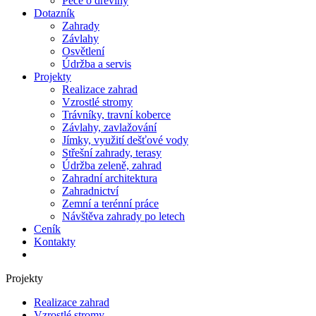
Péče o dřeviny
Dotazník
Zahrady
Závlahy
Osvětlení
Údržba a servis
Projekty
Realizace zahrad
Vzrostlé stromy
Trávníky, travní koberce
Závlahy, zavlažování
Jímky, využití dešťové vody
Střešní zahrady, terasy
Údržba zeleně, zahrad
Zahradní architektura
Zahradnictví
Zemní a terénní práce
Návštěva zahrady po letech
Ceník
Kontakty
Projekty
Realizace zahrad
Vzrostlé stromy