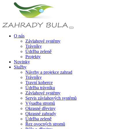
O nás
Závlahové systémy
Trávníky
Údržba zeleně
Projekty
Novinky
Služby
Návrhy a projekce zahrad
Trávníky
Travní koberce
Údržba trávníku
Závlahové systémy
Servis závlahových systémů
Výsadba stromů
Okrasné dřeviny
Okrasné zahrady
Údržba zeleně
Řez ovocných stromů