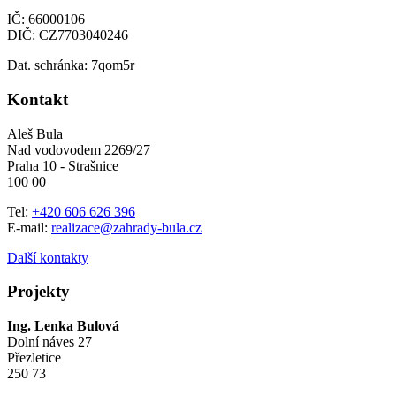
IČ: 66000106
DIČ: CZ7703040246
Dat. schránka: 7qom5r
Kontakt
Aleš Bula
Nad vodovodem 2269/27
Praha 10 - Strašnice
100 00
Tel:
+420 606 626 396
E-mail:
realizace@zahrady-bula.cz
Další kontakty
Projekty
Ing. Lenka Bulová
Dolní náves 27
Přezletice
250 73