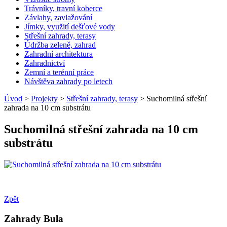
Trávníky, travní koberce
Závlahy, zavlažování
Jímky, využití dešťové vody
Střešní zahrady, terasy
Údržba zeleně, zahrad
Zahradní architektura
Zahradnictví
Zemní a terénní práce
Návštěva zahrady po letech
Úvod
>
Projekty
>
Střešní zahrady, terasy
> Suchomilná střešní
zahrada na 10 cm substrátu
Suchomilná střešní zahrada na 10 cm
substrátu
Zpět
Zahrady Bula