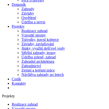
Péče o dřeviny
Dotazník
Zahrady
Závlahy
Osvětlení
Údržba a servis
Projekty
Realizace zahrad
Vzrostlé stromy
Trávníky, travní koberce
Závlahy, zavlažování
Jímky, využití dešťové vody
Střešní zahrady, terasy
Údržba zeleně, zahrad
Zahradní architektura
Zahradnictví
Zemní a terénní práce
Návštěva zahrady po letech
Ceník
Kontakty
Projekty
Realizace zahrad
Vzrostlé stromy