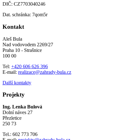
DIČ: CZ7703040246
Dat. schránka: 7qom5r
Kontakt
Aleš Bula
Nad vodovodem 2269/27
Praha 10 - Strašnice
100 00
Tel:
+420 606 626 396
E-mail:
realizace@zahrady-bula.cz
Další kontakty
Projekty
Ing. Lenka Bulová
Dolní náves 27
Přezletice
250 73
Tel.: 602 773 706
E-mail:
projekty@zahrady-bula.cz