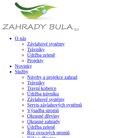
O nás
Závlahové systémy
Trávníky
Údržba zeleně
Projekty
Novinky
Služby
Návrhy a projekce zahrad
Trávníky
Travní koberce
Údržba trávníku
Závlahové systémy
Servis závlahových systémů
Výsadba stromů
Okrasné dřeviny
Okrasné zahrady
Údržba zeleně
Řez ovocných stromů