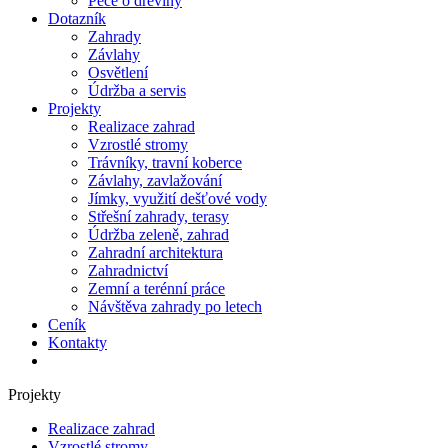
Péče o dřeviny
Dotazník
Zahrady
Závlahy
Osvětlení
Údržba a servis
Projekty
Realizace zahrad
Vzrostlé stromy
Trávníky, travní koberce
Závlahy, zavlažování
Jímky, využití dešťové vody
Střešní zahrady, terasy
Údržba zeleně, zahrad
Zahradní architektura
Zahradnictví
Zemní a terénní práce
Návštěva zahrady po letech
Ceník
Kontakty
Projekty
Realizace zahrad
Vzrostlé stromy