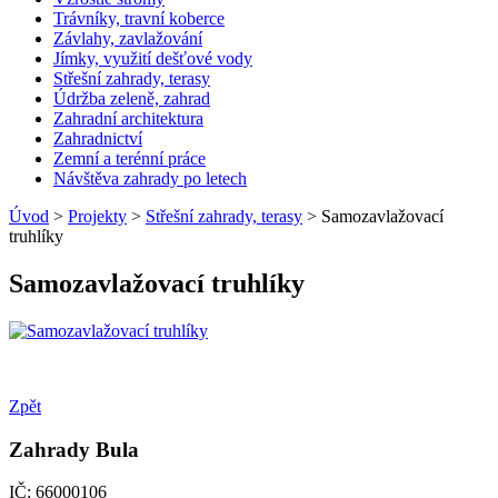
Trávníky, travní koberce
Závlahy, zavlažování
Jímky, využití dešťové vody
Střešní zahrady, terasy
Údržba zeleně, zahrad
Zahradní architektura
Zahradnictví
Zemní a terénní práce
Návštěva zahrady po letech
Úvod
>
Projekty
>
Střešní zahrady, terasy
> Samozavlažovací
truhlíky
Samozavlažovací truhlíky
Zpět
Zahrady Bula
IČ: 66000106