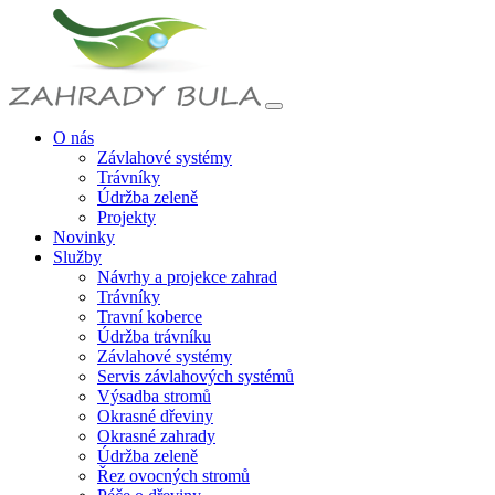
O nás
Závlahové systémy
Trávníky
Údržba zeleně
Projekty
Novinky
Služby
Návrhy a projekce zahrad
Trávníky
Travní koberce
Údržba trávníku
Závlahové systémy
Servis závlahových systémů
Výsadba stromů
Okrasné dřeviny
Okrasné zahrady
Údržba zeleně
Řez ovocných stromů