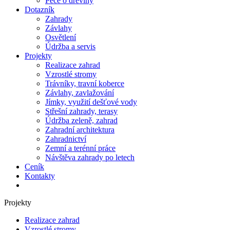
Péče o dřeviny
Dotazník
Zahrady
Závlahy
Osvětlení
Údržba a servis
Projekty
Realizace zahrad
Vzrostlé stromy
Trávníky, travní koberce
Závlahy, zavlažování
Jímky, využití dešťové vody
Střešní zahrady, terasy
Údržba zeleně, zahrad
Zahradní architektura
Zahradnictví
Zemní a terénní práce
Návštěva zahrady po letech
Ceník
Kontakty
Projekty
Realizace zahrad
Vzrostlé stromy