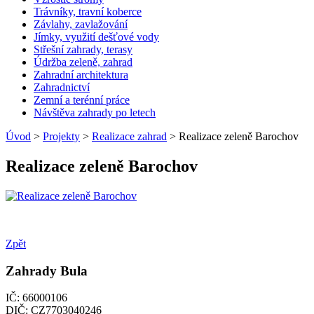
Trávníky, travní koberce
Závlahy, zavlažování
Jímky, využití dešťové vody
Střešní zahrady, terasy
Údržba zeleně, zahrad
Zahradní architektura
Zahradnictví
Zemní a terénní práce
Návštěva zahrady po letech
Úvod
>
Projekty
>
Realizace zahrad
> Realizace zeleně Barochov
Realizace zeleně Barochov
Zpět
Zahrady Bula
IČ: 66000106
DIČ: CZ7703040246