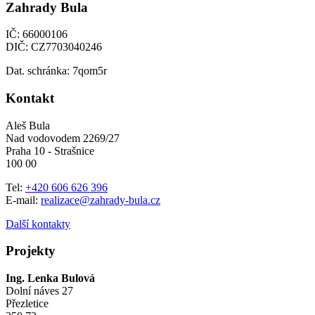
Zahrady Bula
IČ: 66000106
DIČ: CZ7703040246
Dat. schránka: 7qom5r
Kontakt
Aleš Bula
Nad vodovodem 2269/27
Praha 10 - Strašnice
100 00
Tel:
+420 606 626 396
E-mail:
realizace@zahrady-bula.cz
Další kontakty
Projekty
Ing. Lenka Bulová
Dolní náves 27
Přezletice