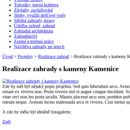
Trávníky, travní koberce
Závlahy, zavlažování
Jímky, využití dešťové vody
Střešní zahrady, terasy
Údržba zeleně, zahrad
Zahradní architektura
Zahradnictví
Zemní a terénní práce
Návštěva zahrady po letech
Úvod
>
Projekty
>
Realizace zahrad
> Realizace zahrady s kameny 
Realizace zahrady s kameny Kamenice
Zde by měl být nějaký popis projektu. Sed quis bibendum arcu. Aenean 
ornare ex viverra non. Proin viverra nisl et augue congue tincidunt. S
vitae orci non leo porta iaculis. Mauris placerat arcu sem, porttitor p
rutrum neque. Aenean luctus malesuada arcu et viverra. Cras metus quam
A zde by měla být ideálně fotogalerie.
Zpět