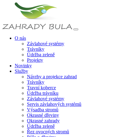
O nás
Závlahové systémy
Trávníky
Údržba zeleně
Projekty
Novinky
Služby
Návrhy a projekce zahrad
Trávníky
Travní koberce
Údržba trávníku
Závlahové systémy
Servis závlahových systémů
Výsadba stromů
Okrasné dřeviny
Okrasné zahrady
Údržba zeleně
Řez ovocných stromů