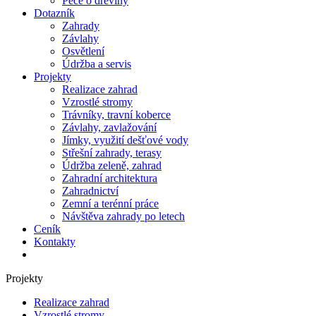
Péče o dřeviny
Dotazník
Zahrady
Závlahy
Osvětlení
Údržba a servis
Projekty
Realizace zahrad
Vzrostlé stromy
Trávníky, travní koberce
Závlahy, zavlažování
Jímky, využití dešťové vody
Střešní zahrady, terasy
Údržba zeleně, zahrad
Zahradní architektura
Zahradnictví
Zemní a terénní práce
Návštěva zahrady po letech
Ceník
Kontakty
Projekty
Realizace zahrad
Vzrostlé stromy