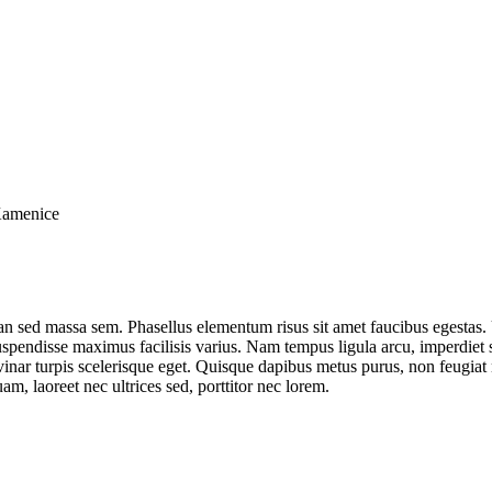
Kamenice
sed massa sem. Phasellus elementum risus sit amet faucibus egestas. Ut
uspendisse maximus facilisis varius. Nam tempus ligula arcu, imperdiet 
ulvinar turpis scelerisque eget. Quisque dapibus metus purus, non feugiat 
, laoreet nec ultrices sed, porttitor nec lorem.