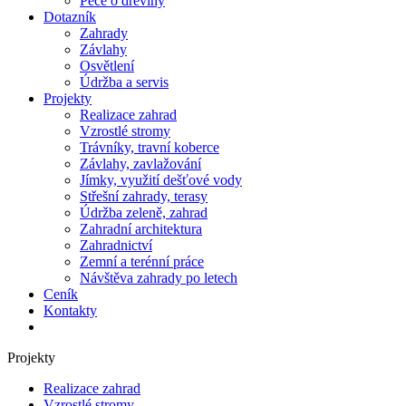
Péče o dřeviny
Dotazník
Zahrady
Závlahy
Osvětlení
Údržba a servis
Projekty
Realizace zahrad
Vzrostlé stromy
Trávníky, travní koberce
Závlahy, zavlažování
Jímky, využití dešťové vody
Střešní zahrady, terasy
Údržba zeleně, zahrad
Zahradní architektura
Zahradnictví
Zemní a terénní práce
Návštěva zahrady po letech
Ceník
Kontakty
Projekty
Realizace zahrad
Vzrostlé stromy