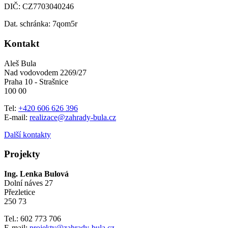
DIČ: CZ7703040246
Dat. schránka: 7qom5r
Kontakt
Aleš Bula
Nad vodovodem 2269/27
Praha 10 - Strašnice
100 00
Tel:
+420 606 626 396
E-mail:
realizace@zahrady-bula.cz
Další kontakty
Projekty
Ing. Lenka Bulová
Dolní náves 27
Přezletice
250 73
Tel.: 602 773 706
E-mail:
projekty@zahrady-bula.cz