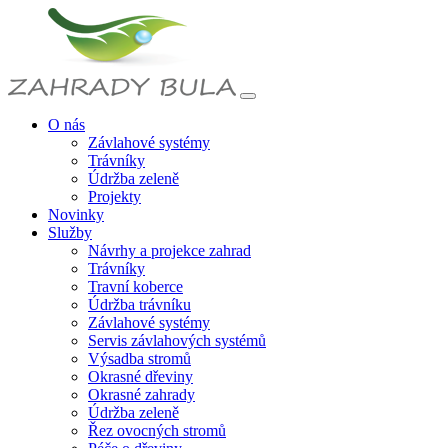
O nás
Závlahové systémy
Trávníky
Údržba zeleně
Projekty
Novinky
Služby
Návrhy a projekce zahrad
Trávníky
Travní koberce
Údržba trávníku
Závlahové systémy
Servis závlahových systémů
Výsadba stromů
Okrasné dřeviny
Okrasné zahrady
Údržba zeleně
Řez ovocných stromů