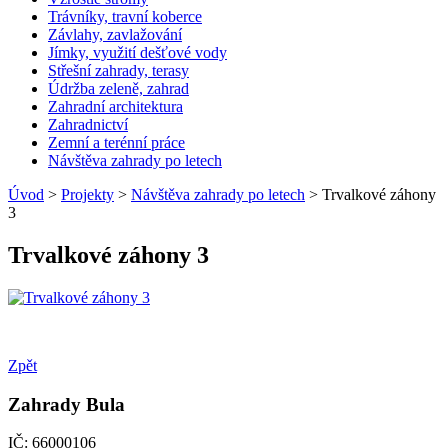
Trávníky, travní koberce
Závlahy, zavlažování
Jímky, využití dešťové vody
Střešní zahrady, terasy
Údržba zeleně, zahrad
Zahradní architektura
Zahradnictví
Zemní a terénní práce
Návštěva zahrady po letech
Úvod
>
Projekty
>
Návštěva zahrady po letech
> Trvalkové záhony
3
Trvalkové záhony 3
Zpět
Zahrady Bula
IČ: 66000106