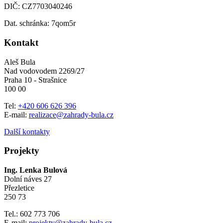
DIČ: CZ7703040246
Dat. schránka: 7qom5r
Kontakt
Aleš Bula
Nad vodovodem 2269/27
Praha 10 - Strašnice
100 00
Tel:
+420 606 626 396
E-mail:
realizace@zahrady-bula.cz
Další kontakty
Projekty
Ing. Lenka Bulová
Dolní náves 27
Přezletice
250 73
Tel.: 602 773 706
E-mail:
projekty@zahrady-bula.cz