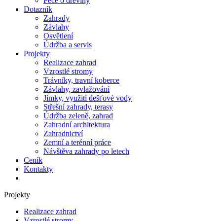
Péče o dřeviny
Dotazník
Zahrady
Závlahy
Osvětlení
Údržba a servis
Projekty
Realizace zahrad
Vzrostlé stromy
Trávníky, travní koberce
Závlahy, zavlažování
Jímky, využití dešťové vody
Střešní zahrady, terasy
Údržba zeleně, zahrad
Zahradní architektura
Zahradnictví
Zemní a terénní práce
Návštěva zahrady po letech
Ceník
Kontakty
Projekty
Realizace zahrad
Vzrostlé stromy