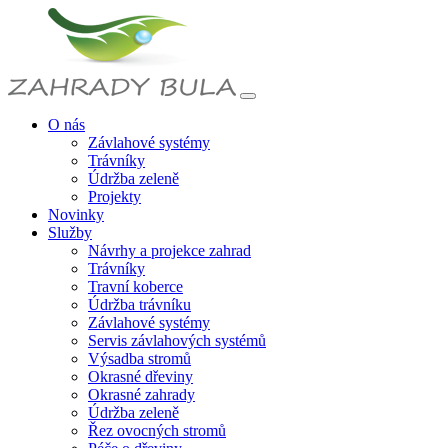
O nás
Závlahové systémy
Trávníky
Údržba zeleně
Projekty
Novinky
Služby
Návrhy a projekce zahrad
Trávníky
Travní koberce
Údržba trávníku
Závlahové systémy
Servis závlahových systémů
Výsadba stromů
Okrasné dřeviny
Okrasné zahrady
Údržba zeleně
Řez ovocných stromů