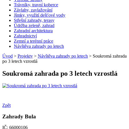
Trávníky, travní koberce
Závlahy, zavlažování
Jímky, využití dešťové vody
Střešní zahrady, terasy
Údržba zeleně, zahrad
Zahradní architektura
Zahradnictví
Zemní a terénní práce
Návštěva zahrady po letech
Úvod
>
Projekty
>
Návštěva zahrady po letech
> Soukromá zahrada
po 3 letech vzrostlá
Soukromá zahrada po 3 letech vzrostlá
Zpět
Zahrady Bula
IČ: 66000106