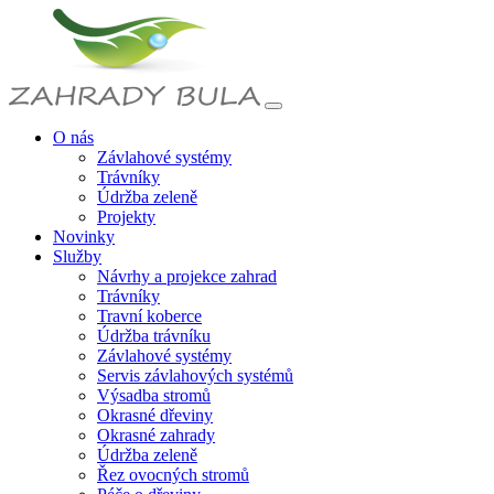
O nás
Závlahové systémy
Trávníky
Údržba zeleně
Projekty
Novinky
Služby
Návrhy a projekce zahrad
Trávníky
Travní koberce
Údržba trávníku
Závlahové systémy
Servis závlahových systémů
Výsadba stromů
Okrasné dřeviny
Okrasné zahrady
Údržba zeleně
Řez ovocných stromů