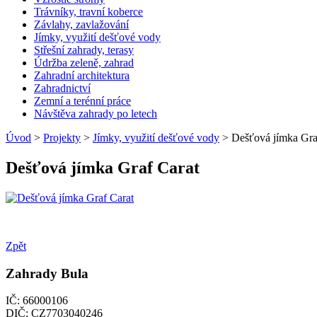
Trávníky, travní koberce
Závlahy, zavlažování
Jímky, využití dešťové vody
Střešní zahrady, terasy
Údržba zeleně, zahrad
Zahradní architektura
Zahradnictví
Zemní a terénní práce
Návštěva zahrady po letech
Úvod
>
Projekty
>
Jímky, využití dešťové vody
> Dešťová jímka Gra
Dešťová jímka Graf Carat
Zpět
Zahrady Bula
IČ: 66000106
DIČ: CZ7703040246