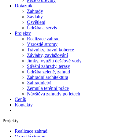
Péče o dřeviny
Dotazník
Zahrady
Závlahy
Osvětlení
Údržba a servis
Projekty
Realizace zahrad
Vzrostlé stromy
Trávníky, travní koberce
Závlahy, zavlažování
Jímky, využití dešťové vody
Střešní zahrady, terasy
Údržba zeleně, zahrad
Zahradní architektura
Zahradnictví
Zemní a terénní práce
Návštěva zahrady po letech
Ceník
Kontakty
Projekty
Realizace zahrad
Vzrostlé stromy