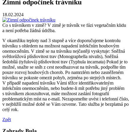
Zimní odpočinek trávníku
18.02.2024
Co s trávníkem v zimě? V zimě je trávník ve fázi vegetačním klidu
a není potřeba žádná údržba.
V okamžiku teploty nad 3 stupně a více doporučujeme kontrolu
trávníku s ohledem na možnost napadení infekčním houbovým
onemocněním. V zimě se na trávníku nejčastěji vyskytuje: Sněžná
světlorůžová plísňovitost trav (Monographella nivalis), Sněžná
šedobílá (tyfulová) plísňovitost trav (Typhula incarnata) Pokud je to
možné, snažte se sníh z cest neodhazovat na trávník, podpoříte tím
pouze rozvoj houbových chorob. Po namrzlém nebo zasněženém
trávníku se pokuste omezit pohyb, zejména po stejných místech.
V případě napadení trávníku Vámi těžce identifikovatelným
infekčním onemocněním, nebo budete-li mít potřebu jiný problém
s trávníkem zkonzultovat, máte možnost zaslání fotografií
problematickým míst na e-mail. Nezapomeňte uvést i telefonní číslo,
v nejbližší možné době se Vám ozveme. Tato služba je bezplatná po
celý rok.
Zpět
Zahrady Bula