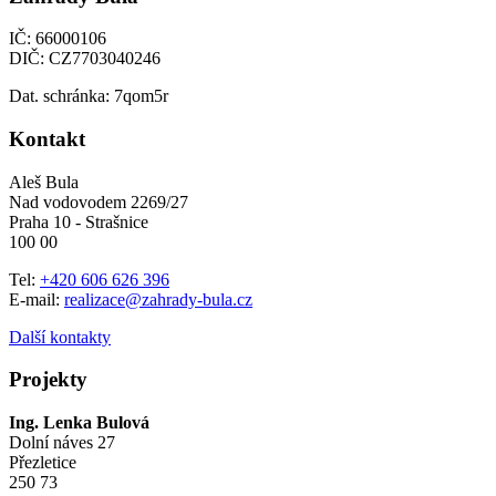
IČ: 66000106
DIČ: CZ7703040246
Dat. schránka: 7qom5r
Kontakt
Aleš Bula
Nad vodovodem 2269/27
Praha 10 - Strašnice
100 00
Tel:
+420 606 626 396
E-mail:
realizace@zahrady-bula.cz
Další kontakty
Projekty
Ing. Lenka Bulová
Dolní náves 27
Přezletice
250 73