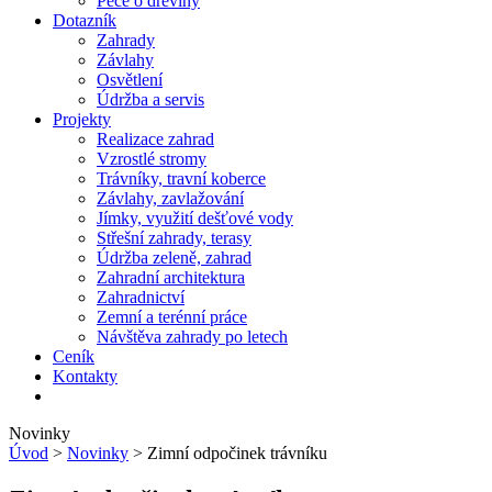
Péče o dřeviny
Dotazník
Zahrady
Závlahy
Osvětlení
Údržba a servis
Projekty
Realizace zahrad
Vzrostlé stromy
Trávníky, travní koberce
Závlahy, zavlažování
Jímky, využití dešťové vody
Střešní zahrady, terasy
Údržba zeleně, zahrad
Zahradní architektura
Zahradnictví
Zemní a terénní práce
Návštěva zahrady po letech
Ceník
Kontakty
Novinky
Úvod
>
Novinky
> Zimní odpočinek trávníku