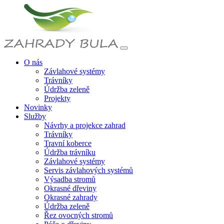
O nás
Závlahové systémy
Trávníky
Údržba zeleně
Projekty
Novinky
Služby
Návrhy a projekce zahrad
Trávníky
Travní koberce
Údržba trávníku
Závlahové systémy
Servis závlahových systémů
Výsadba stromů
Okrasné dřeviny
Okrasné zahrady
Údržba zeleně
Řez ovocných stromů