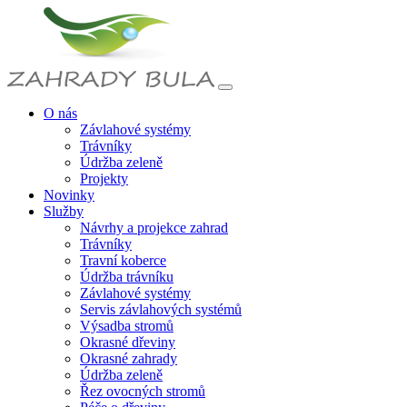
O nás
Závlahové systémy
Trávníky
Údržba zeleně
Projekty
Novinky
Služby
Návrhy a projekce zahrad
Trávníky
Travní koberce
Údržba trávníku
Závlahové systémy
Servis závlahových systémů
Výsadba stromů
Okrasné dřeviny
Okrasné zahrady
Údržba zeleně
Řez ovocných stromů