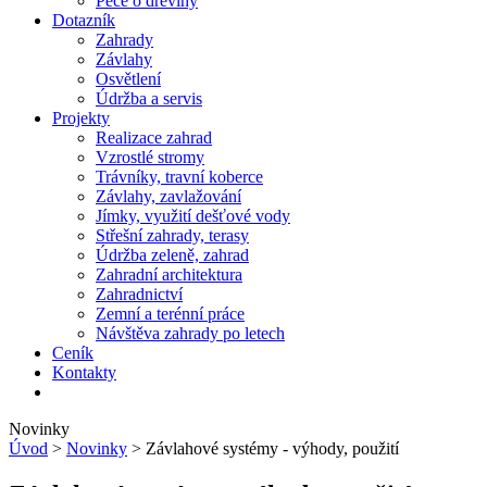
Péče o dřeviny
Dotazník
Zahrady
Závlahy
Osvětlení
Údržba a servis
Projekty
Realizace zahrad
Vzrostlé stromy
Trávníky, travní koberce
Závlahy, zavlažování
Jímky, využití dešťové vody
Střešní zahrady, terasy
Údržba zeleně, zahrad
Zahradní architektura
Zahradnictví
Zemní a terénní práce
Návštěva zahrady po letech
Ceník
Kontakty
Novinky
Úvod
>
Novinky
> Závlahové systémy - výhody, použití