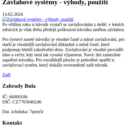
Závlahové systémy - výhody, použití
14.02.2024
Po většinu roku si trávník vystačí se zavlažováním z deště, v letních
měsících je však třeba předejít poškození trávníku umělou závlahou.
Pro čerstvé zaseté trávníky je vhodné časté a mírné zavlažování, pro
starší je vhodnější zavlažování důkladné a méně časté, které
podporuje hlubší zakořenění drnu. Zavlažování je vhodné provádět
ráno a večer, kdy není tak vysoká výparnost. Navíc tím zamezíme
zapaření trávníku. Pro rozsáhlejší plochy je pohodlné opatřit si
zavlažovací systém, který dokáže rovnoměrně zalít trávník.
Zpět
Zahrady Bula
IČ: 66000106
DIČ: CZ7703040246
Dat. schránka: 7qom5r
Kontakt